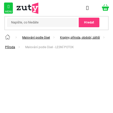
Přejít
na
obsah
Hledat
Malování podle čísel
Krajiny, příroda, období, zátiší
Domů
Příroda
Malování podle čísel - LESNÍ POTOK