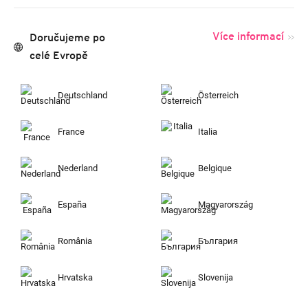
Více informací
Doručujeme po
celé Evropě
Deutschland
Österreich
France
Italia
Nederland
Belgique
España
Magyarország
România
България
Hrvatska
Slovenija