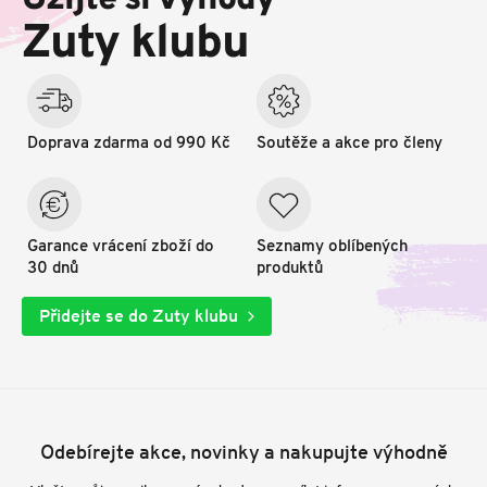
Užijte si výhody
t
Zuty klubu
í
Doprava zdarma od 990 Kč
Soutěže a akce pro členy
Garance vrácení zboží do
Seznamy oblíbených
30 dnů
produktů
Přidejte se do Zuty klubu
Odebírejte akce, novinky a nakupujte výhodně