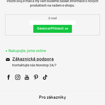
Vložte svůj e-mail a my vám budeme zasílat informace o nových
produktech na našem e-shopu.
E-mail
Přihlásit se
Nakupujte, jsme online
Zákaznická podpora
Kontaktujte nás Nonstop 24/7
Facebook
Instagram
YouTube
Pinterest
Tiktok
Pro zákazníky