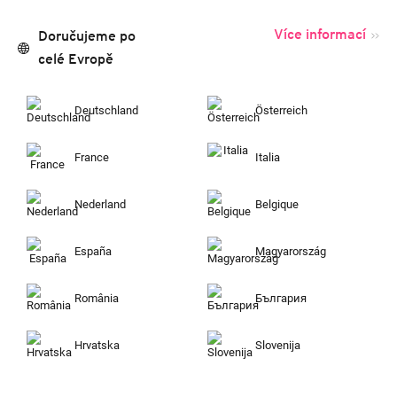
Více informací
Doručujeme po
celé Evropě
Deutschland
Österreich
France
Italia
Nederland
Belgique
España
Magyarország
România
България
Hrvatska
Slovenija