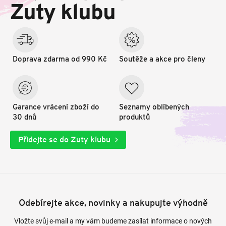
t
Zuty klubu
í
Doprava zdarma od 990 Kč
Soutěže a akce pro členy
Garance vrácení zboží do
Seznamy oblíbených
30 dnů
produktů
Přidejte se do Zuty klubu
Odebírejte akce, novinky a nakupujte výhodně
Vložte svůj e-mail a my vám budeme zasílat informace o nových