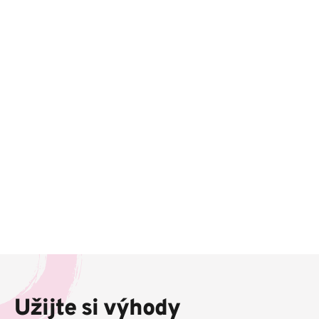
Z
á
p
Užijte si výhody
a