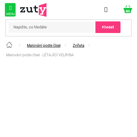
Přejít
na
obsah
Hledat
Malování podle čísel
Zvířata
Domů
Malování podle čísel - LÉTAJÍCÍ VELRYBA