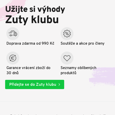
p
Užijte si výhody
a
t
Zuty klubu
í
Doprava zdarma od 990 Kč
Soutěže a akce pro členy
Garance vrácení zboží do
Seznamy oblíbených
30 dnů
produktů
Přidejte se do Zuty klubu