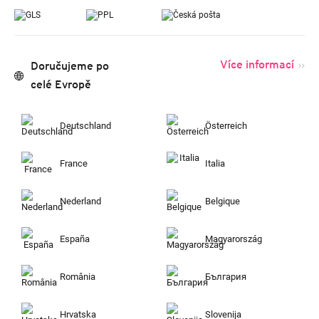
Více informací
Doručujeme po
celé Evropě
Deutschland
Österreich
France
Italia
Nederland
Belgique
España
Magyarország
România
България
Hrvatska
Slovenija