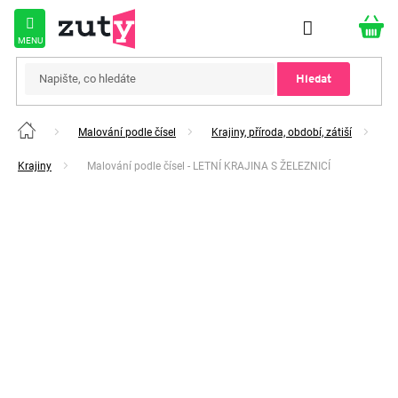
Přejít
na
obsah
Hledat
Malování podle čísel
Krajiny, příroda, období, zátiší
Domů
Krajiny
Malování podle čísel - LETNÍ KRAJINA S ŽELEZNICÍ