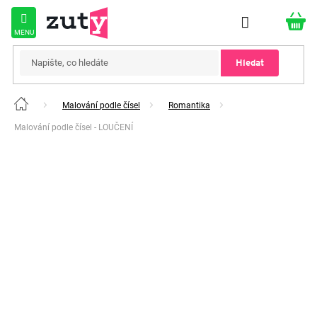
Přejít
na
obsah
Hledat
Malování podle čísel
Romantika
Domů
Malování podle čísel - LOUČENÍ