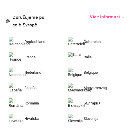
Více informací
Doručujeme po
celé Evropě
Deutschland
Österreich
France
Italia
Nederland
Belgique
España
Magyarország
România
България
Hrvatska
Slovenija