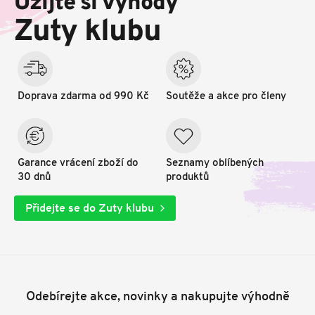
Užijte si výhody
a
t
Zuty klubu
í
Doprava zdarma od 990 Kč
Soutěže a akce pro členy
Garance vrácení zboží do
Seznamy oblíbených
30 dnů
produktů
Přidejte se do Zuty klubu
Odebírejte akce, novinky a nakupujte výhodně