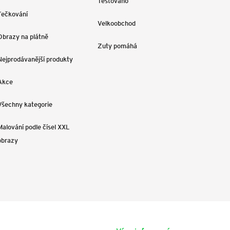
Testováno
Tečkování
Velkoobchod
Obrazy na plátně
Zuty pomáhá
Nejprodávanější produkty
Akce
Všechny kategorie
Malování podle čísel XXL
obrazy