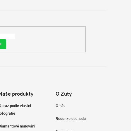
e
Naše produkty
O Zuty
Obraz podle vlastní
O nás
fotografie
Recenze obchodu
Diamantové malování