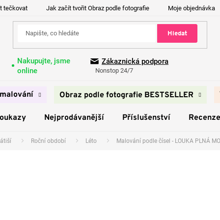
t tečkovat
Jak začít tvořit Obraz podle fotografie
Moje objednávka
Hledat
Nakupujte, jsme
Zákaznická podpora
online
Nonstop 24/7
malování
Obraz podle fotografie BESTSELLER
poukazy
Nejprodávanější
Příslušenství
Recenz
átiší
Roční období
Léto
Malování podle čísel - LOUKA PLNÁ M