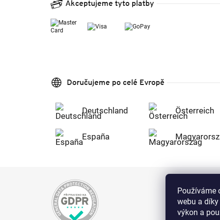
Akceptujeme tyto platby
Doručujeme po celé Evropě
Deutschland
Österreich
España
Magyarorsz
Používáme c
webu a díky
výkon a použ