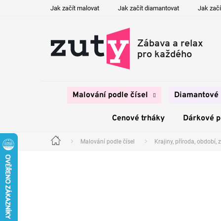
Přejít
Jak začít malovat
Jak začít diamantovat
Jak začí
na
obsah
Malování podle čísel
Diamantové 
Cenové trháky
Dárkové 
Malování podle čísel
Krajiny, příroda, období, z
Domů