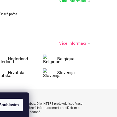
Více informací
Více informací
Nederland
Belgique
Hrvatska
Slovenija
uty bezpečně a bez obav. Díky HTTPS protokolu jsou Vaše
Souhlasím
 naprostém bezpečí, veškeré informace mezi prohlížečem a
enášejí v zašifrované podobě.