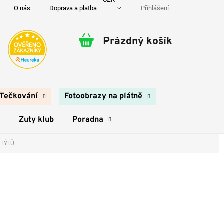
Přihlášení
O nás
Doprava a platba
Kontakty
Prázdný košík
Nákupní
košík
Tečkování
Fotoobrazy na plátně
e
Zuty klub
Poradna
OTÝLŮ