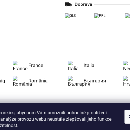
Doprava
France
Italia
ág
România
България
ookies, abychom Vám umožnili pohodlné prohlížení
Nakupujte na Z
 analýze provozu webu neustále zlepšovali jeho funkce,
citlivá data v
serverem se př
itelnost.