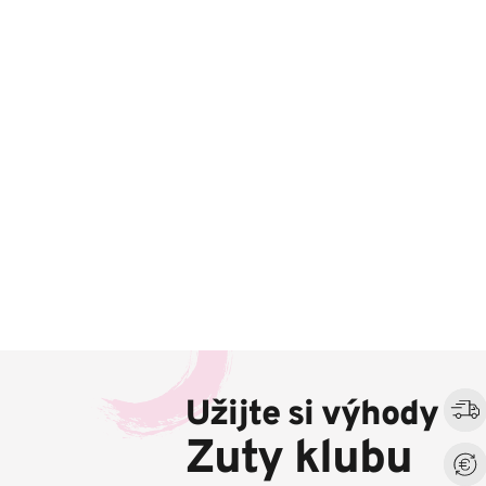
Z
á
Užijte si výhody
p
a
Zuty klubu
t
í