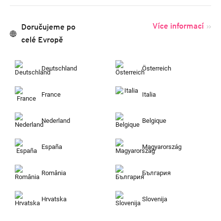
Více informací
Doručujeme po
celé Evropě
Deutschland
Österreich
France
Italia
Nederland
Belgique
España
Magyarország
România
България
Hrvatska
Slovenija