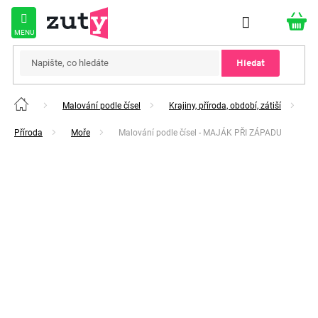
Přejít
na
obsah
Hledat
Malování podle čísel
Krajiny, příroda, období, zátiší
Domů
Příroda
Moře
Malování podle čísel - MAJÁK PŘI ZÁPADU