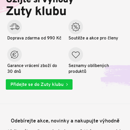
Užijte si výhody
t
Zuty klubu
í
Doprava zdarma od 990 Kč
Soutěže a akce pro členy
Garance vrácení zboží do
Seznamy oblíbených
30 dnů
produktů
Přidejte se do Zuty klubu
Odebírejte akce, novinky a nakupujte výhodně