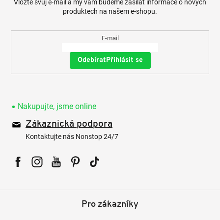
Vložte svůj e-mail a my vám budeme zasílat informace o nových
produktech na našem e-shopu.
E-mail
Přihlásit se
Nakupujte, jsme online
Zákaznická podpora
Kontaktujte nás Nonstop 24/7
Facebook
Instagram
YouTube
Pinterest
Tiktok
Pro zákazníky