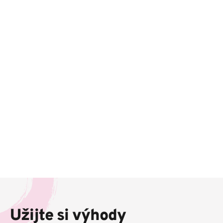
Z
á
p
Užijte si výhody
a