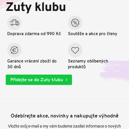
t
Zuty klubu
í
Doprava zdarma od 990 Kč
Soutěže a akce pro členy
Garance vrácení zboží do
Seznamy oblíbených
30 dnů
produktů
Přidejte se do Zuty klubu
Odebírejte akce, novinky a nakupujte výhodně
Vložte svůj e-mail a my vám budeme zasílat informace o nových