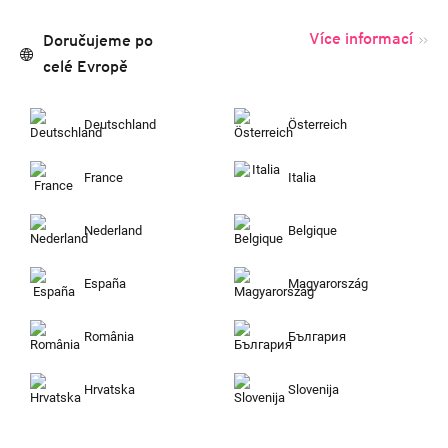
Více informací
Doručujeme po
celé Evropě
Deutschland
Österreich
France
Italia
Nederland
Belgique
España
Magyarország
România
България
Hrvatska
Slovenija