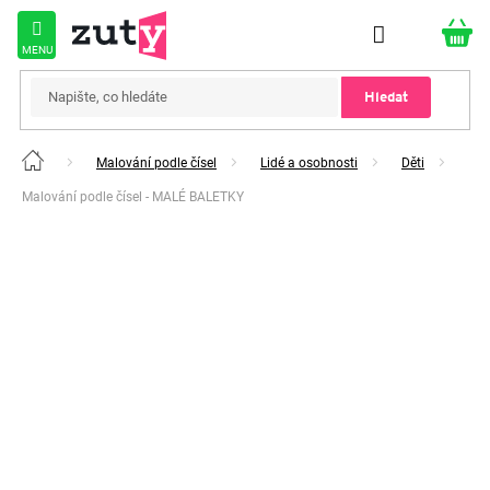
Přejít
na
obsah
Hledat
Malování podle čísel
Lidé a osobnosti
Děti
Domů
Malování podle čísel - MALÉ BALETKY