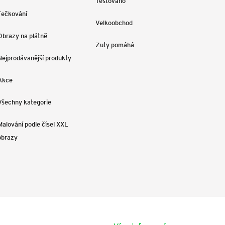
Testováno
Tečkování
Velkoobchod
Obrazy na plátně
Zuty pomáhá
Nejprodávanější produkty
Akce
Všechny kategorie
Malování podle čísel XXL
obrazy