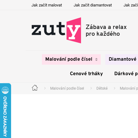
Přejít
Jak začít malovat
Jak začít diamantovat
Jak začí
na
obsah
Malování podle čísel
Diamantové 
Cenové trháky
Dárkové 
Malování podle čísel
Dětské
Malování p
Domů