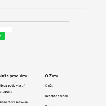
e
Naše produkty
O Zuty
Obraz podle vlastní
O nás
fotografie
Recenze obchodu
Diamantové malování