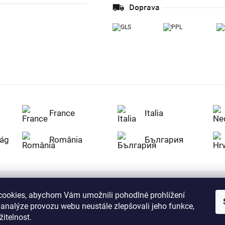
Doprava
France
Italia
ág
România
България
ookies, abychom Vám umožnili pohodlné prohlížení
Nakupujte na Z
 analýze provozu webu neustále zlepšovali jeho funkce,
citlivá data v
serverem se př
itelnost.