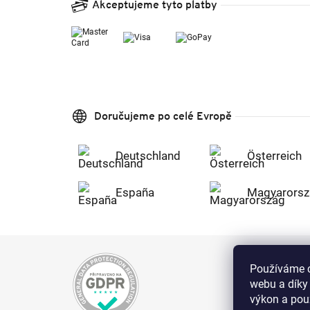
Akceptujeme tyto platby
Doručujeme po celé Evropě
Deutschland
Österreich
España
Magyarorsz
Používáme c
webu a díky
výkon a použ