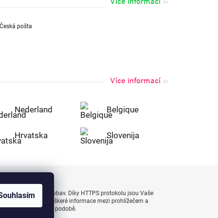
Více informací
Více informací
Nederland
Belgique
Hrvatska
Slovenija
uty bezpečně a bez obav. Díky HTTPS protokolu jsou Vaše
Souhlasím
 naprostém bezpečí, veškeré informace mezi prohlížečem a
enášejí v zašifrované podobě.