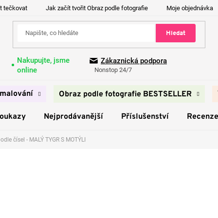
t tečkovat
Jak začít tvořit Obraz podle fotografie
Moje objednávka
Hledat
Nakupujte, jsme
Zákaznická podpora
online
Nonstop 24/7
malování
Obraz podle fotografie BESTSELLER
poukazy
Nejprodávanější
Příslušenství
Recenz
odle čísel - MALÝ TYGR S MOTÝLI