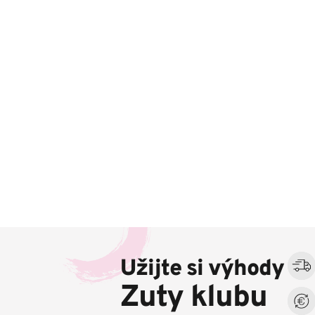
Z
á
Užijte si výhody
p
a
Zuty klubu
t
í