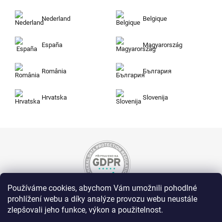
Nederland
Belgique
España
Magyarország
România
България
Hrvatska
Slovenija
Používáme cookies, abychom Vám umožnili pohodlné
prohlížení webu a díky analýze provozu webu neustále
Nakupujte na Zuty bezpečně a bez obav. Díky
zlepšovali jeho funkce, výkon a použitelnost.
HTTPS protokolu jsou Vaše citlivá data v
naprostém bezpečí, veškeré informace mezi