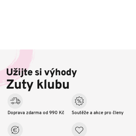
Z
á
p
Užijte si výhody
a
t
Zuty klubu
í
Doprava zdarma od 990 Kč
Soutěže a akce pro členy