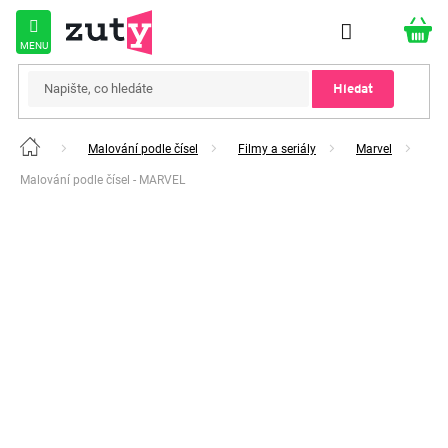
Přejít
na
obsah
Hledat
Malování podle čísel
Filmy a seriály
Marvel
Domů
Malování podle čísel - MARVEL