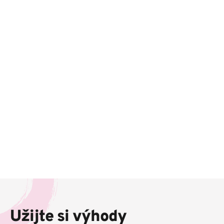
Z
á
p
Užijte si výhody
a