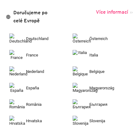
Více informací
Doručujeme po
celé Evropě
Deutschland
Österreich
France
Italia
Nederland
Belgique
España
Magyarország
România
България
Hrvatska
Slovenija