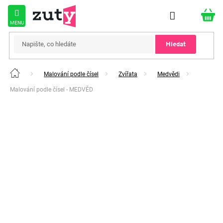
Přejít
na
obsah
Hledat
Malování podle čísel
Zvířata
Medvědi
Domů
Malování podle čísel - MEDVĚD