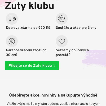
t
Zuty klubu
í
Doprava zdarma od 990 Kč
Soutěže a akce pro členy
Garance vrácení zboží do
Seznamy oblíbených
30 dnů
produktů
Přidejte se do Zuty klubu
Odebírejte akce, novinky a nakupujte výhodně
Vložte svůj e-mail a my vám budeme zasílat informace o nových