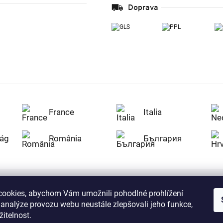
Doprava
France
Italia
ág
România
България
ookies, abychom Vám umožnili pohodlné prohlížení
Nakupujte na Z
 analýze provozu webu neustále zlepšovali jeho funkce,
citlivá data v
serverem se př
itelnost.