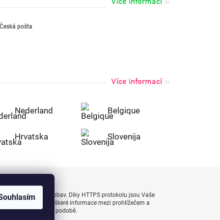
Více informací
Více informací
Nederland
Belgique
Hrvatska
Slovenija
uty bezpečně a bez obav. Díky HTTPS protokolu jsou Vaše
Souhlasím
 naprostém bezpečí, veškeré informace mezi prohlížečem a
enášejí v zašifrované podobě.