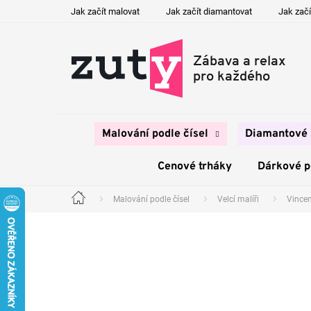
Přejít
Jak začít malovat
Jak začít diamantovat
Jak začí
na
obsah
Malování podle čísel
Diamantové 
Cenové trháky
Dárkové 
Malování podle čísel
Velcí malíři
Vince
Domů