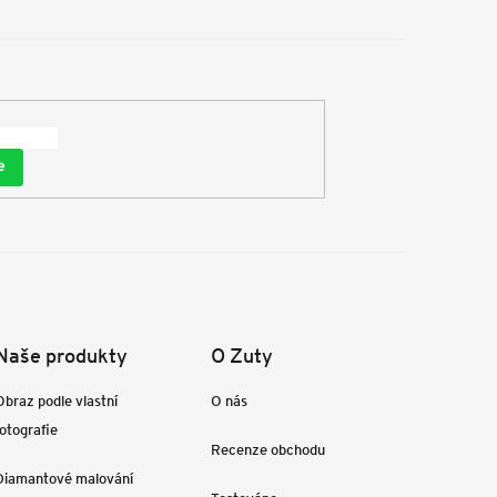
e
Naše produkty
O Zuty
Obraz podle vlastní
O nás
fotografie
Recenze obchodu
Diamantové malování