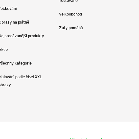
Testováno
Tečkování
Velkoobchod
Obrazy na plátně
Zuty pomáhá
Nejprodávanější produkty
Akce
Všechny kategorie
Malování podle čísel XXL
obrazy