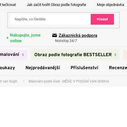
t tečkovat
Jak začít tvořit Obraz podle fotografie
Moje objednávka
Hledat
Nakupujte, jsme
Zákaznická podpora
online
Nonstop 24/7
malování
Obraz podle fotografie BESTSELLER
poukazy
Nejprodávanější
Příslušenství
Recenz
nt van Gogh
Malování podle čísel - MĚSÍC V PODÁNÍ VAN GOGHA