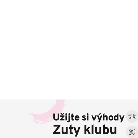
Z
á
Užijte si výhody
p
a
Zuty klubu
t
í