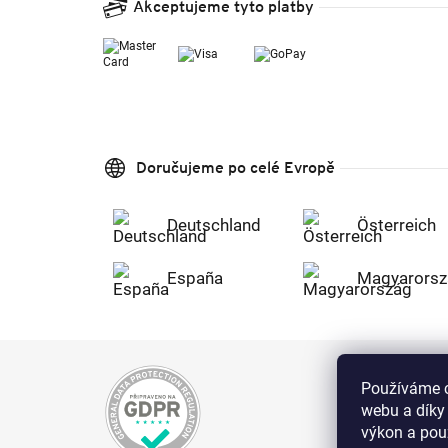
Akceptujeme tyto platby
Doručujeme po celé Evropě
Deutschland
Österreich
España
Magyarorsz
Používáme c
webu a díky
výkon a použ