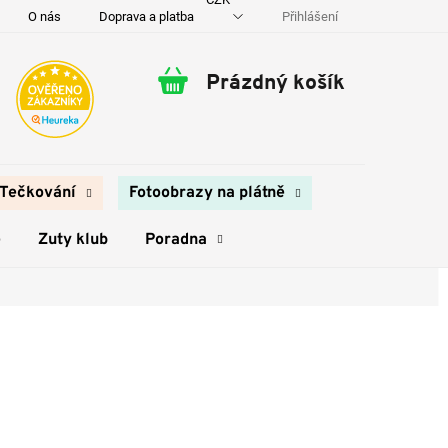
Přihlášení
O nás
Doprava a platba
Kontakty
Prázdný košík
Nákupní
košík
Tečkování
Fotoobrazy na plátně
e
Zuty klub
Poradna