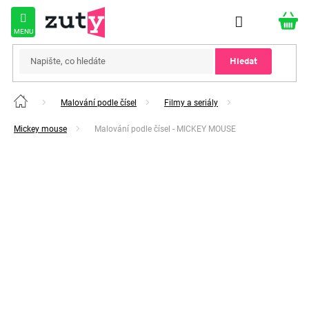
Přejít
na
obsah
Hledat
Malování podle čísel
Filmy a seriály
Domů
Mickey mouse
Malování podle čísel - MICKEY MOUSE