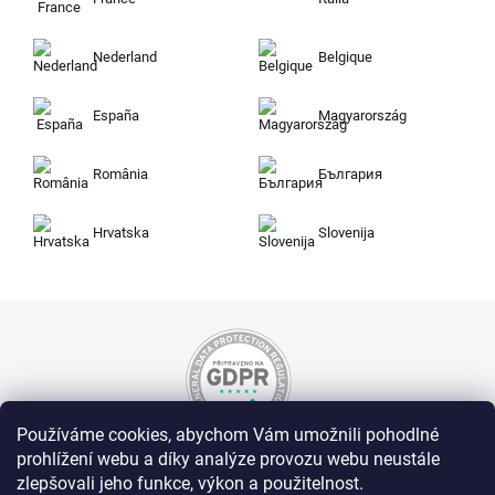
Nederland
Belgique
España
Magyarország
România
България
Hrvatska
Slovenija
Používáme cookies, abychom Vám umožnili pohodlné
prohlížení webu a díky analýze provozu webu neustále
Nakupujte na Zuty bezpečně a bez obav. Díky
zlepšovali jeho funkce, výkon a použitelnost.
HTTPS protokolu jsou Vaše citlivá data v