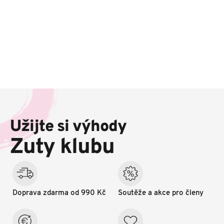
Z
á
p
Užijte si výhody
a
t
Zuty klubu
í
Doprava zdarma od 990 Kč
Soutěže a akce pro členy