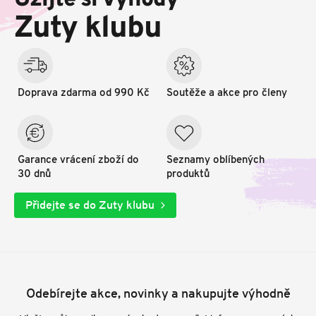
Užijte si výhody
t
Zuty klubu
í
Doprava zdarma od 990 Kč
Soutěže a akce pro členy
Garance vrácení zboží do
Seznamy oblíbených
30 dnů
produktů
Přidejte se do Zuty klubu
Odebírejte akce, novinky a nakupujte výhodně