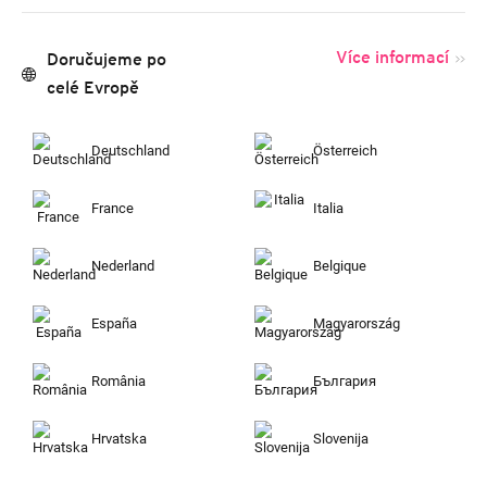
Více informací
Doručujeme po
celé Evropě
Deutschland
Österreich
France
Italia
Nederland
Belgique
España
Magyarország
România
България
Hrvatska
Slovenija