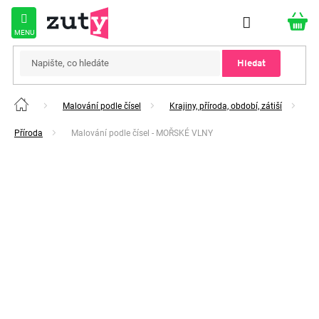
Přejít
na
obsah
Hledat
Malování podle čísel
Krajiny, příroda, období, zátiší
Domů
Příroda
Malování podle čísel - MOŘSKÉ VLNY