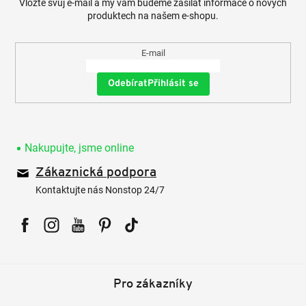
Vložte svůj e-mail a my vám budeme zasílat informace o nových
produktech na našem e-shopu.
E-mail
Přihlásit se
Nakupujte, jsme online
Zákaznická podpora
Kontaktujte nás Nonstop 24/7
Facebook
Instagram
YouTube
Pinterest
Tiktok
Pro zákazníky