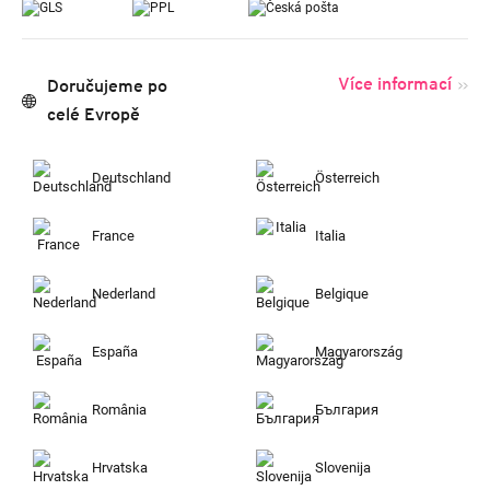
Více informací
Doručujeme po
celé Evropě
Deutschland
Österreich
France
Italia
Nederland
Belgique
España
Magyarország
România
България
Hrvatska
Slovenija