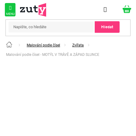
Přejít
na
obsah
Hledat
Malování podle čísel
Zvířata
Domů
Malování podle čísel - MOTÝL V TRÁVĚ A ZÁPAD SLUNCE