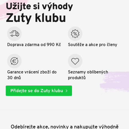
p
Užijte si výhody
a
t
Zuty klubu
í
Doprava zdarma od 990 Kč
Soutěže a akce pro členy
Garance vrácení zboží do
Seznamy oblíbených
30 dnů
produktů
Přidejte se do Zuty klubu
Odebírejte akce, novinky a nakupujte výhodně