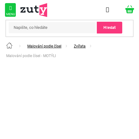
Přejít
na
obsah
Hledat
Malování podle čísel
Zvířata
Domů
Malování podle čísel - MOTÝLI