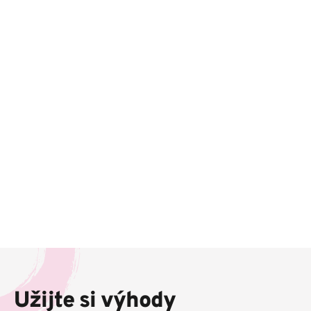
Z
á
p
Užijte si výhody
a