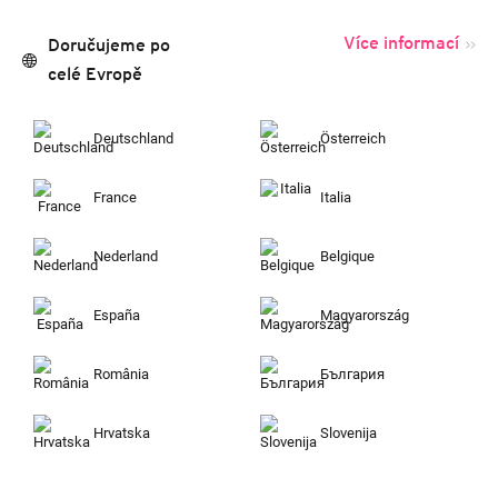
Více informací
Doručujeme po
celé Evropě
Deutschland
Österreich
France
Italia
Nederland
Belgique
España
Magyarország
România
България
Hrvatska
Slovenija