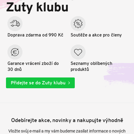
t
Zuty klubu
í
Doprava zdarma od 990 Kč
Soutěže a akce pro členy
Garance vrácení zboží do
Seznamy oblíbených
30 dnů
produktů
Přidejte se do Zuty klubu
Odebírejte akce, novinky a nakupujte výhodně
Vložte svůj e-mail a my vám budeme zasílat informace o nových