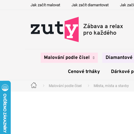
Přejít
Jak začít malovat
Jak začít diamantovat
Jak začí
na
obsah
Malování podle čísel
Diamantové 
Cenové trháky
Dárkové 
Malování podle čísel
Města, místa a stavby
Domů