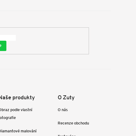
e
Naše produkty
O Zuty
Obraz podle vlastní
O nás
fotografie
Recenze obchodu
Diamantové malování