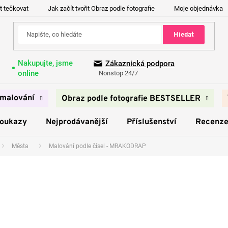
t tečkovat
Jak začít tvořit Obraz podle fotografie
Moje objednávka
Hledat
Nakupujte, jsme
Zákaznická podpora
online
Nonstop 24/7
malování
Obraz podle fotografie BESTSELLER
poukazy
Nejprodávanější
Příslušenství
Recenz
Města
Malování podle čísel - MRAKODRAP