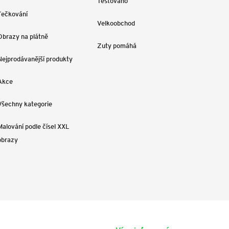
Testováno
Tečkování
Velkoobchod
Obrazy na plátně
Zuty pomáhá
Nejprodávanější produkty
Akce
Všechny kategorie
Malování podle čísel XXL
obrazy