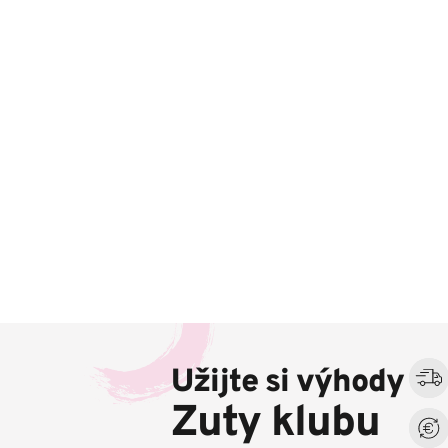
Z
á
Užijte si výhody
p
a
Zuty klubu
t
í