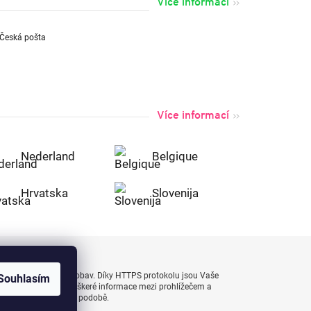
Více informací
Více informací
Nederland
Belgique
Hrvatska
Slovenija
uty bezpečně a bez obav. Díky HTTPS protokolu jsou Vaše
Souhlasím
 naprostém bezpečí, veškeré informace mezi prohlížečem a
enášejí v zašifrované podobě.