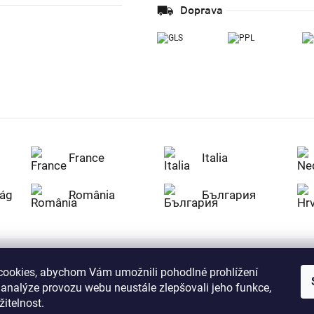
Doprava
France
Italia
ág
România
България
ookies, abychom Vám umožnili pohodlné prohlížení
Nakupujte na Z
 analýze provozu webu neustále zlepšovali jeho funkce,
citlivá data v
serverem se př
itelnost.