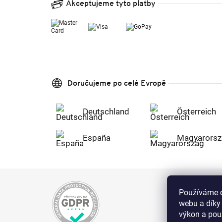
Akceptujeme tyto platby
Doručujeme po celé Evropě
Deutschland
Österreich
España
Magyarorsz
Používáme c
webu a díky
výkon a použ