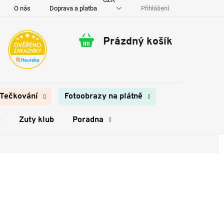
Přihlášení
O nás
Doprava a platba
Kontakty
Prázdný košík
Nákupní
košík
Tečkování
Fotoobrazy na plátně
e
Zuty klub
Poradna