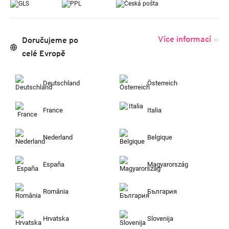
Více informací
Doručujeme po
celé Evropě
Deutschland
Österreich
France
Italia
Nederland
Belgique
España
Magyarország
România
България
Hrvatska
Slovenija