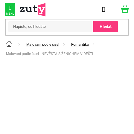
Přejít
na
obsah
Hledat
Malování podle čísel
Romantika
Domů
Malování podle čísel - NEVĚSTA S ŽENICHEM V DEŠTI