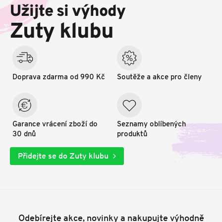
p
Užijte si výhody
a
t
Zuty klubu
í
Doprava zdarma od 990 Kč
Soutěže a akce pro členy
Garance vrácení zboží do
Seznamy oblíbených
30 dnů
produktů
Přidejte se do Zuty klubu
Odebírejte akce, novinky a nakupujte výhodně