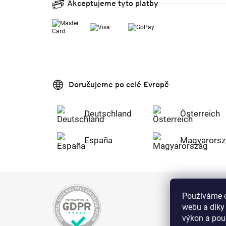
Akceptujeme tyto platby
Doručujeme po celé Evropě
Deutschland
Österreich
España
Magyarorsz
Používáme c
webu a díky
výkon a použ