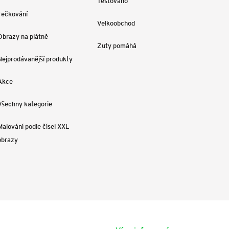
Testováno
Tečkování
Velkoobchod
Obrazy na plátně
Zuty pomáhá
Nejprodávanější produkty
Akce
Všechny kategorie
Malování podle čísel XXL
obrazy