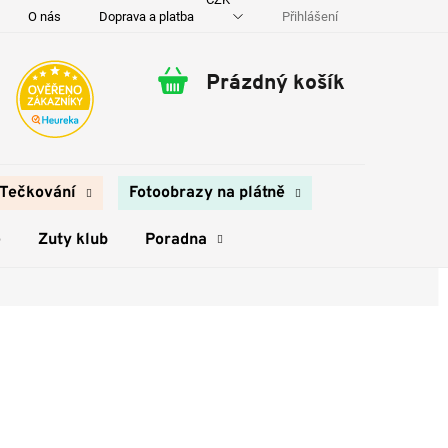
Přihlášení
O nás
Doprava a platba
Kontakty
Prázdný košík
Nákupní
košík
Tečkování
Fotoobrazy na plátně
e
Zuty klub
Poradna