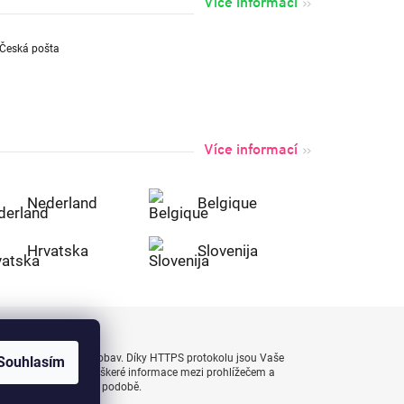
Více informací
Více informací
Nederland
Belgique
Hrvatska
Slovenija
uty bezpečně a bez obav. Díky HTTPS protokolu jsou Vaše
Souhlasím
 naprostém bezpečí, veškeré informace mezi prohlížečem a
enášejí v zašifrované podobě.