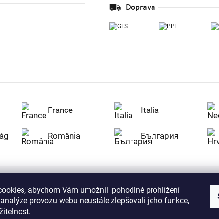
Doprava
France
Italia
ág
România
България
ookies, abychom Vám umožnili pohodlné prohlížení
Nakupujte na Z
 analýze provozu webu neustále zlepšovali jeho funkce,
citlivá data v
serverem se př
itelnost.