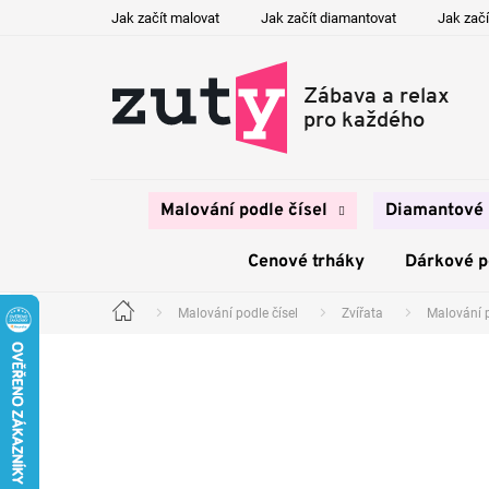
Přejít
Jak začít malovat
Jak začít diamantovat
Jak začí
na
obsah
Malování podle čísel
Diamantové 
Cenové trháky
Dárkové 
Malování podle čísel
Zvířata
Malování 
Domů