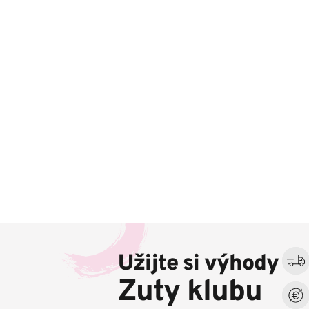
Z
á
Užijte si výhody
p
a
Zuty klubu
t
í