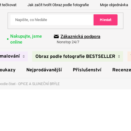
t tečkovat
Jak začít tvořit Obraz podle fotografie
Moje objednávka
Hledat
Nakupujte, jsme
Zákaznická podpora
online
Nonstop 24/7
malování
Obraz podle fotografie BESTSELLER
poukazy
Nejprodávanější
Příslušenství
Recenz
podle čísel - OPICE A SLUNEČNÍ BRÝLE