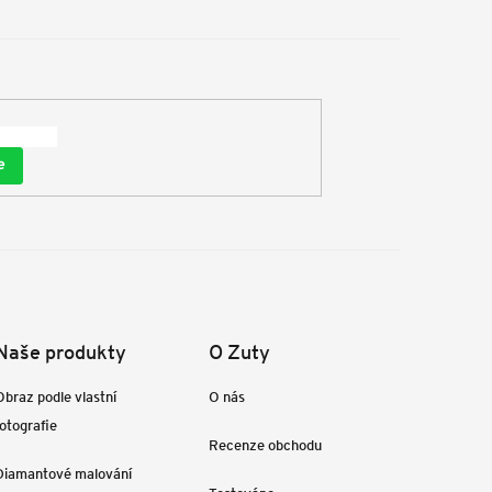
e
Naše produkty
O Zuty
Obraz podle vlastní
O nás
fotografie
Recenze obchodu
Diamantové malování