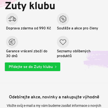
t
Zuty klubu
í
Doprava zdarma od 990 Kč
Soutěže a akce pro členy
Garance vrácení zboží do
Seznamy oblíbených
30 dnů
produktů
Přidejte se do Zuty klubu
Odebírejte akce, novinky a nakupujte výhodně
Vložte svůj e-mail a my vám budeme zasílat informace o nových