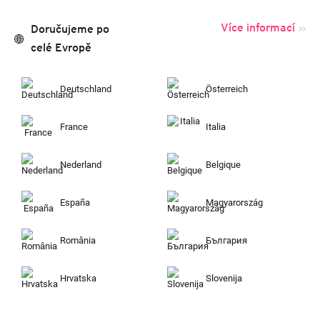
Více informací
Doručujeme po
celé Evropě
Deutschland
Österreich
France
Italia
Nederland
Belgique
España
Magyarország
România
България
Hrvatska
Slovenija