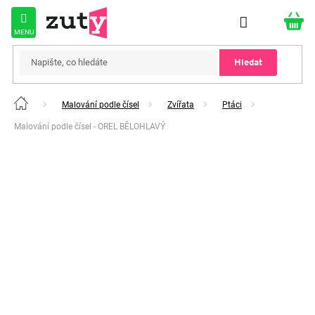
Přejít
na
obsah
Hledat
Malování podle čísel
Zvířata
Ptáci
Domů
Malování podle čísel - OREL BĚLOHLAVÝ