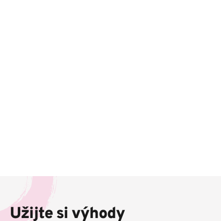
Z
á
p
Užijte si výhody
a