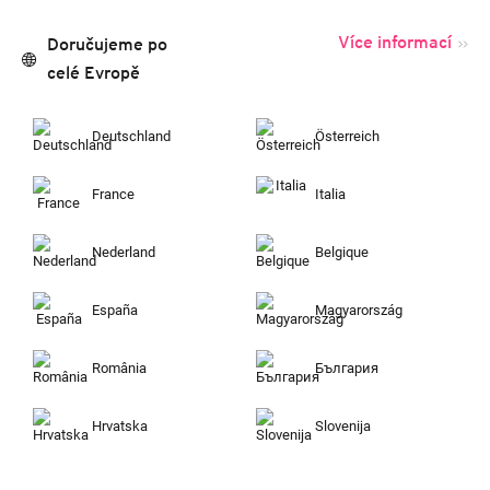
Více informací
Doručujeme po
celé Evropě
Deutschland
Österreich
France
Italia
Nederland
Belgique
España
Magyarország
România
България
Hrvatska
Slovenija