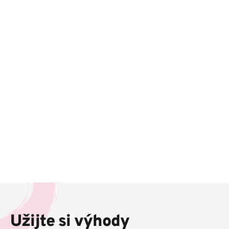
Z
á
p
Užijte si výhody
a