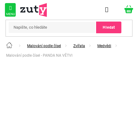
Přejít
na
obsah
Hledat
Malování podle čísel
Zvířata
Medvědi
Domů
Malování podle čísel - PANDA NA VĚTVI