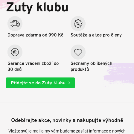
t
Zuty klubu
í
Doprava zdarma od 990 Kč
Soutěže a akce pro členy
Garance vrácení zboží do
Seznamy oblíbených
30 dnů
produktů
Přidejte se do Zuty klubu
Odebírejte akce, novinky a nakupujte výhodně
Vložte svůj e-mail a my vám budeme zasílat informace o nových