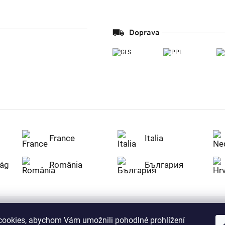
Doprava
France
Italia
ág
România
България
ookies, abychom Vám umožnili pohodlné prohlížení
Nakupujte na Z