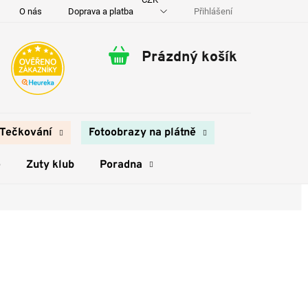
Přihlášení
O nás
Doprava a platba
Kontakty
Prázdný košík
Nákupní
košík
Tečkování
Fotoobrazy na plátně
e
Zuty klub
Poradna