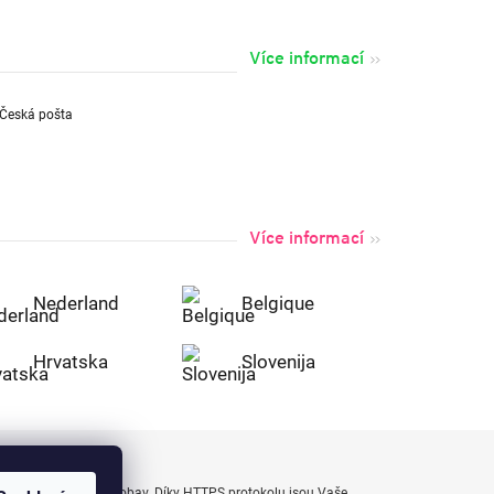
Více informací
Více informací
Nederland
Belgique
Hrvatska
Slovenija
uty bezpečně a bez obav. Díky HTTPS protokolu jsou Vaše