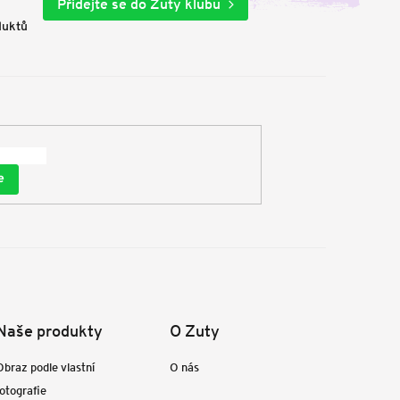
Přidejte se do Zuty klubu
duktů
e
Naše produkty
O Zuty
Obraz podle vlastní
O nás
fotografie