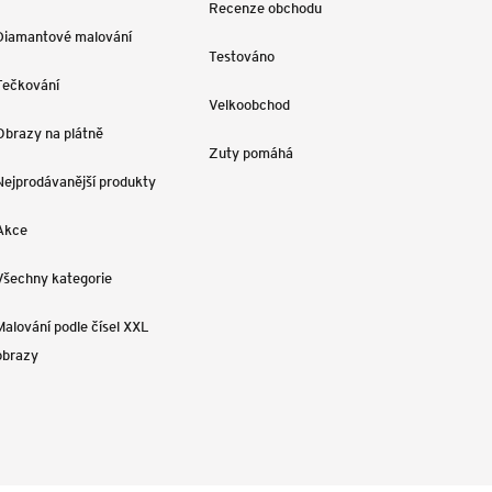
Recenze obchodu
Diamantové malování
Testováno
Tečkování
Velkoobchod
Obrazy na plátně
Zuty pomáhá
Nejprodávanější produkty
Akce
Všechny kategorie
Malování podle čísel XXL
obrazy