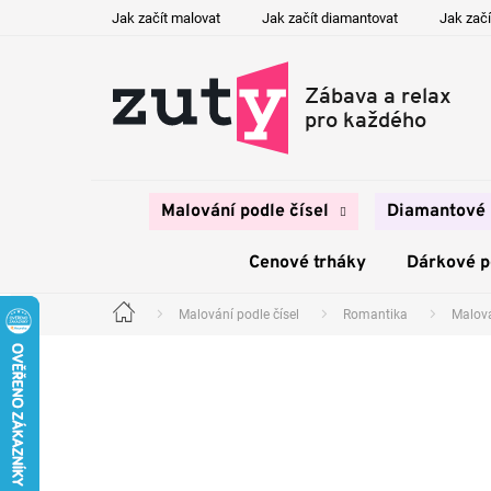
Přejít
Jak začít malovat
Jak začít diamantovat
Jak začí
na
obsah
Malování podle čísel
Diamantové 
Cenové trháky
Dárkové 
Malování podle čísel
Romantika
Malov
Domů