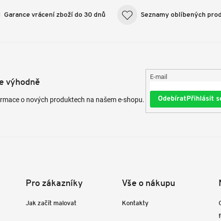
Garance vrácení zboží do 30 dnů
Seznamy oblíbených pro
E-mail
te výhodně
Přihlásit s
formace o nových produktech na našem e-shopu.
Pro zákazníky
Vše o nákupu
Jak začít malovat
Kontakty