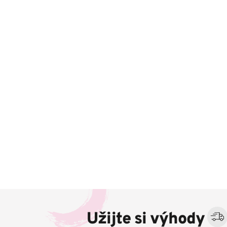
Z
á
Užijte si výhody
p