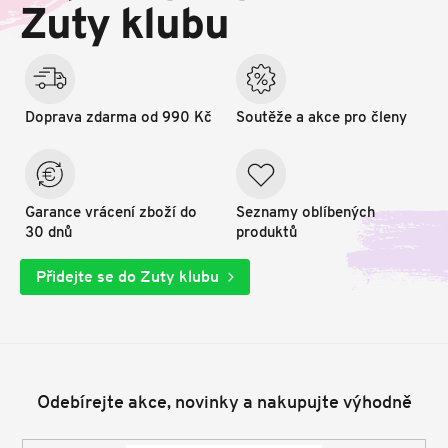
t
Zuty klubu
í
Doprava zdarma od 990 Kč
Soutěže a akce pro členy
Garance vrácení zboží do
Seznamy oblíbených
30 dnů
produktů
Přidejte se do Zuty klubu
Odebírejte akce, novinky a nakupujte výhodně