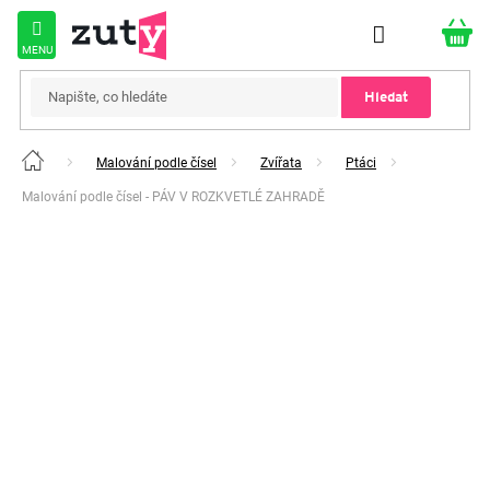
Přejít
na
obsah
Hledat
Malování podle čísel
Zvířata
Ptáci
Domů
Malování podle čísel - PÁV V ROZKVETLÉ ZAHRADĚ