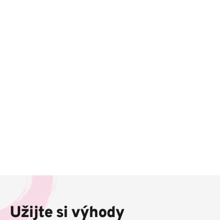
Z
á
p
Užijte si výhody
a