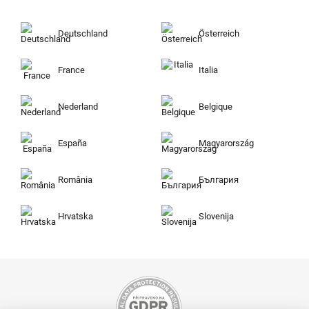
Deutschland
Österreich
France
Italia
Nederland
Belgique
España
Magyarország
România
България
Hrvatska
Slovenija