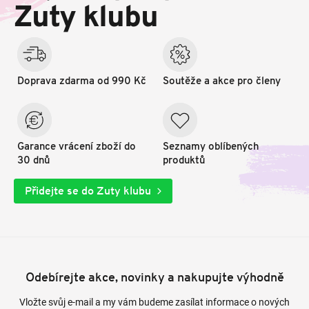
t
Zuty klubu
í
Doprava zdarma od 990 Kč
Soutěže a akce pro členy
Garance vrácení zboží do
Seznamy oblíbených
30 dnů
produktů
Přidejte se do Zuty klubu
Odebírejte akce, novinky a nakupujte výhodně
Vložte svůj e-mail a my vám budeme zasílat informace o nových