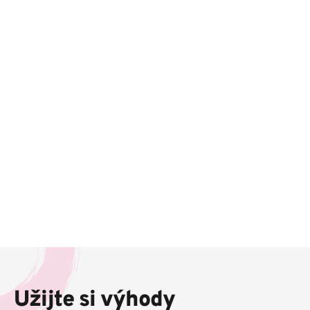
Z
á
p
Užijte si výhody
a