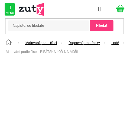
Přejít
na
obsah
Hledat
Malování podle čísel
Dopravní prostředky
Lodě
Domů
Malování podle čísel - PIRÁTSKÁ LOĎ NA MOŘI