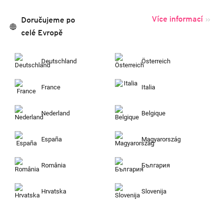
Více informací
Doručujeme po
celé Evropě
Deutschland
Österreich
France
Italia
Nederland
Belgique
España
Magyarország
România
България
Hrvatska
Slovenija