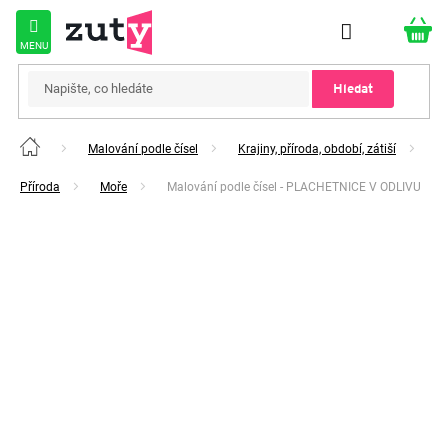
Přejít
na
obsah
Hledat
Malování podle čísel
Krajiny, příroda, období, zátiší
Domů
Příroda
Moře
Malování podle čísel - PLACHETNICE V ODLIVU