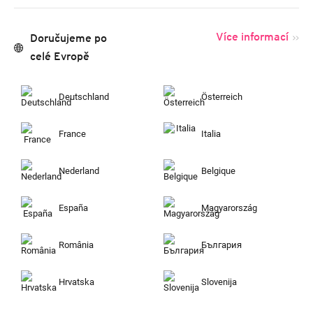
Více informací
Doručujeme po
celé Evropě
Deutschland
Österreich
France
Italia
Nederland
Belgique
España
Magyarország
România
България
Hrvatska
Slovenija