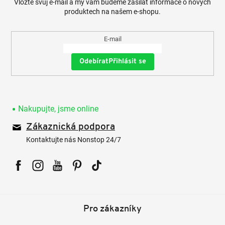
Vložte svůj e-mail a my vám budeme zasílat informace o nových
produktech na našem e-shopu.
E-mail
Přihlásit se
Nakupujte, jsme online
Zákaznická podpora
Kontaktujte nás Nonstop 24/7
Facebook
Instagram
YouTube
Pinterest
Tiktok
Pro zákazníky