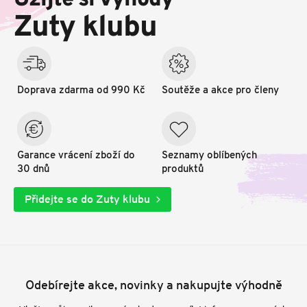
Užijte si výhody
t
Zuty klubu
í
Doprava zdarma od 990 Kč
Soutěže a akce pro členy
Garance vrácení zboží do
Seznamy oblíbených
30 dnů
produktů
Přidejte se do Zuty klubu
Odebírejte akce, novinky a nakupujte výhodně