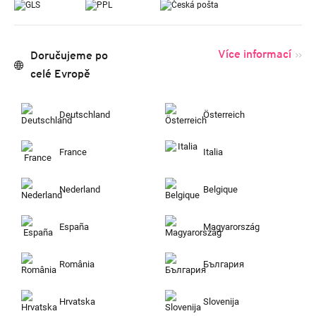
Více informací
Doručujeme po
celé Evropě
Deutschland
Österreich
France
Italia
Nederland
Belgique
España
Magyarország
România
България
Hrvatska
Slovenija