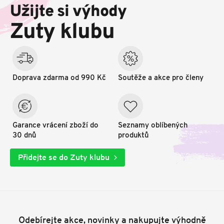
p
Užijte si výhody
a
t
Zuty klubu
í
Doprava zdarma od 990 Kč
Soutěže a akce pro členy
Garance vrácení zboží do
Seznamy oblíbených
30 dnů
produktů
Přidejte se do Zuty klubu
Odebírejte akce, novinky a nakupujte výhodně