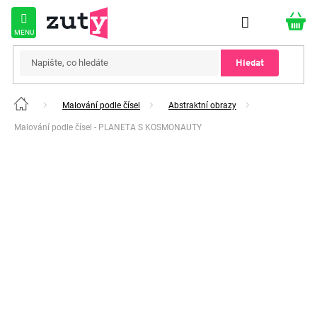
Přejít
na
obsah
Hledat
Malování podle čísel
Abstraktní obrazy
Domů
Malování podle čísel - PLANETA S KOSMONAUTY