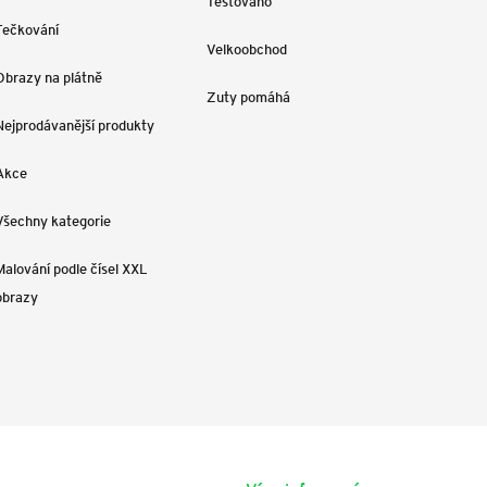
Testováno
Tečkování
Velkoobchod
Obrazy na plátně
Zuty pomáhá
Nejprodávanější produkty
Akce
Všechny kategorie
Malování podle čísel XXL
obrazy