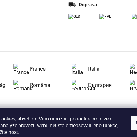
Doprava
France
Italia
ág
România
България
ookies, abychom Vám umožnili pohodlné prohlížení
Nakupujte na Z
 analýze provozu webu neustále zlepšovali jeho funkce,
citlivá data v
serverem se př
itelnost.