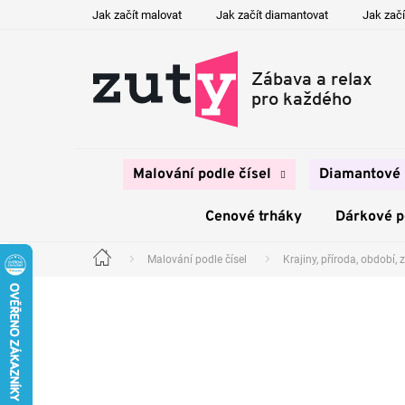
Přejít
Jak začít malovat
Jak začít diamantovat
Jak začí
na
obsah
Malování podle čísel
Diamantové 
Cenové trháky
Dárkové 
Malování podle čísel
Krajiny, příroda, období, z
Domů