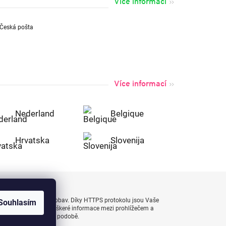
Více informací
Více informací
Nederland
Belgique
Hrvatska
Slovenija
uty bezpečně a bez obav. Díky HTTPS protokolu jsou Vaše
Souhlasím
 naprostém bezpečí, veškeré informace mezi prohlížečem a
enášejí v zašifrované podobě.