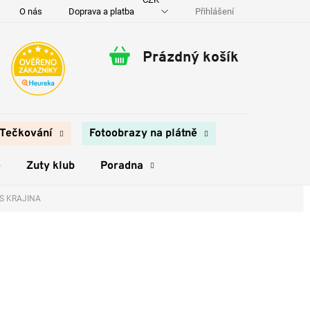
Přihlášení
O nás
Doprava a platba
Kontakty
Prázdný košík
Nákupní
košík
Tečkování
Fotoobrazy na plátně
e
Zuty klub
Poradna
LES KRAJINA