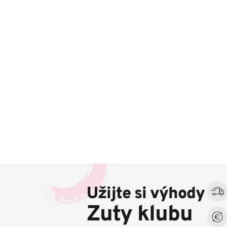
Z
á
Užijte si výhody
p
a
Zuty klubu
t
í