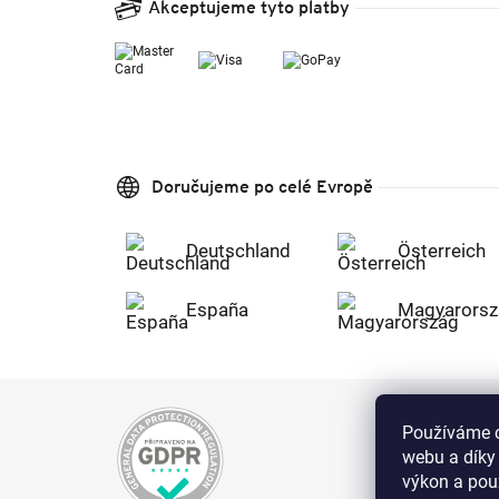
Akceptujeme tyto platby
Doručujeme po celé Evropě
Deutschland
Österreich
España
Magyarorsz
Používáme c
webu a díky
výkon a použ