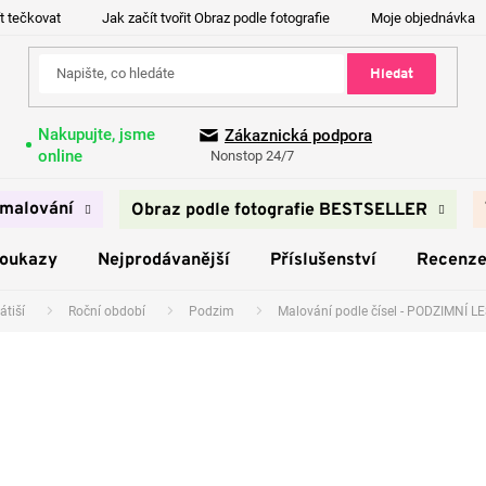
t tečkovat
Jak začít tvořit Obraz podle fotografie
Moje objednávka
Hledat
Nakupujte, jsme
Zákaznická podpora
online
Nonstop 24/7
malování
Obraz podle fotografie BESTSELLER
poukazy
Nejprodávanější
Příslušenství
Recenz
átiší
Roční období
Podzim
Malování podle čísel - PODZIMNÍ 