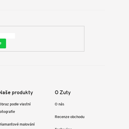
e
Naše produkty
O Zuty
Obraz podle vlastní
O nás
fotografie
Recenze obchodu
Diamantové malování