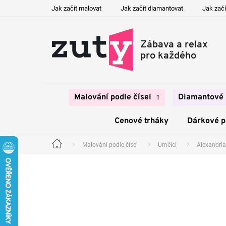
Přejít
Jak začít malovat
Jak začít diamantovat
Jak začí
na
obsah
Malování podle čísel
Diamantové 
Cenové trháky
Dárkové 
Malování podle čísel
Umělci
Alexandria
Domů