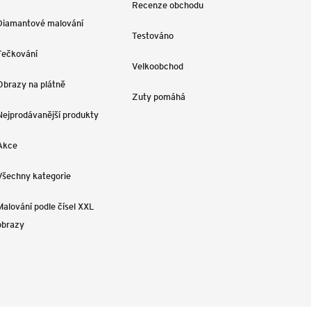
Recenze obchodu
Diamantové malování
Testováno
Tečkování
Velkoobchod
Obrazy na plátně
Zuty pomáhá
Nejprodávanější produkty
Akce
Všechny kategorie
Malování podle čísel XXL
obrazy