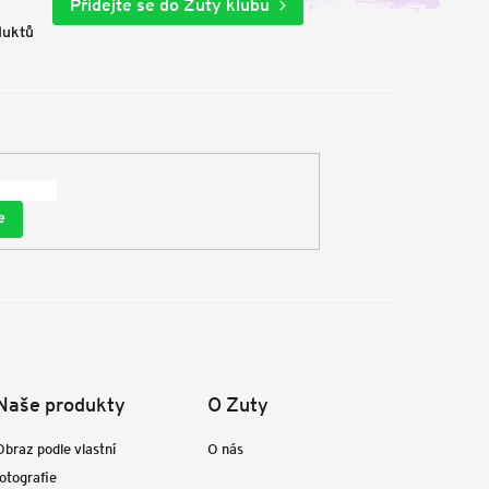
Přidejte se do Zuty klubu
duktů
e
Naše produkty
O Zuty
Obraz podle vlastní
O nás
fotografie