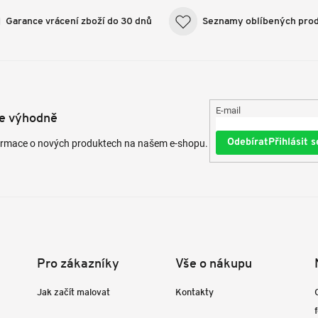
Garance vrácení zboží do 30 dnů
Seznamy oblíbených pro
E-mail
te výhodně
Přihlásit s
formace o nových produktech na našem e-shopu.
Pro zákazníky
Vše o nákupu
Jak začít malovat
Kontakty