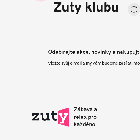
a
Zuty klubu
t
í
Odebírejte akce, novinky a nakupuj
Vložte svůj e-mail a my vám budeme zasílat in