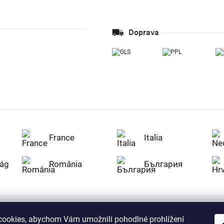
Doprava
France
Italia
ág
România
България
ookies, abychom Vám umožnili pohodlné prohlížení
Nakupujte na Z