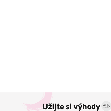
Z
á
Užijte si výhody
p