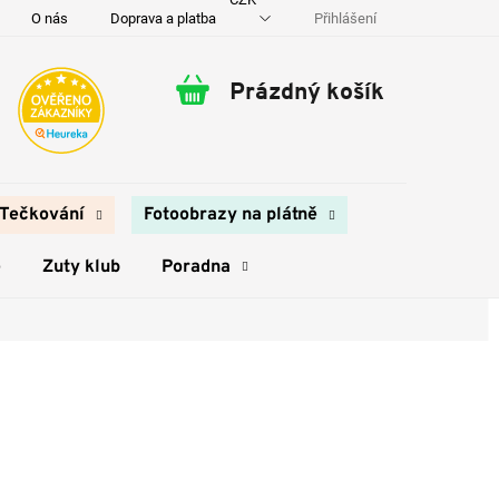
Přihlášení
O nás
Doprava a platba
Kontakty
Prázdný košík
Nákupní
košík
Tečkování
Fotoobrazy na plátně
e
Zuty klub
Poradna