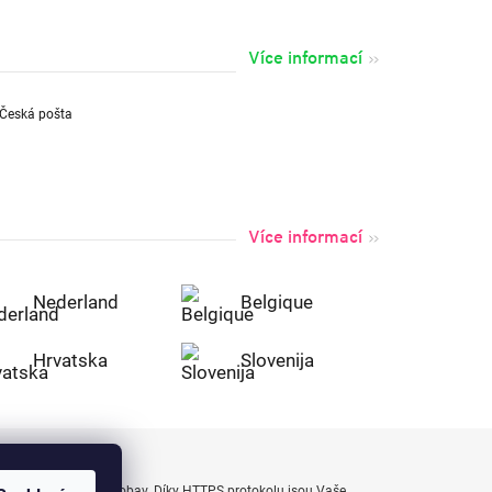
Více informací
Více informací
Nederland
Belgique
Hrvatska
Slovenija
uty bezpečně a bez obav. Díky HTTPS protokolu jsou Vaše