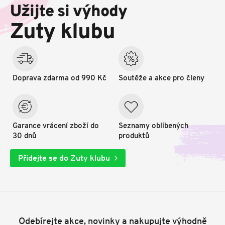
p
Užijte si výhody
a
t
Zuty klubu
í
Doprava zdarma od 990 Kč
Soutěže a akce pro členy
Garance vrácení zboží do
Seznamy oblíbených
30 dnů
produktů
Přidejte se do Zuty klubu
Odebírejte akce, novinky a nakupujte výhodně