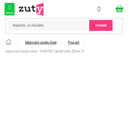
Přejít
na
obsah
Hledat
Malování podle čísel
Pop-art
Domů
Malování podle čísel - PORTRÉT BAREVNÁ ŽENA IV