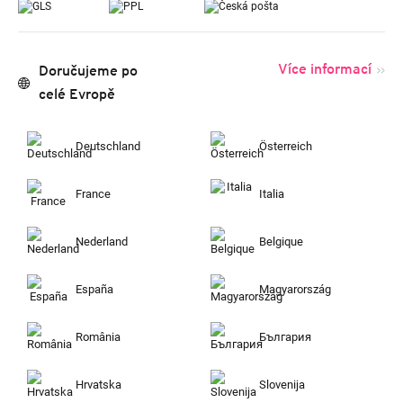
Více informací
Doručujeme po
celé Evropě
Deutschland
Österreich
France
Italia
Nederland
Belgique
España
Magyarország
România
България
Hrvatska
Slovenija