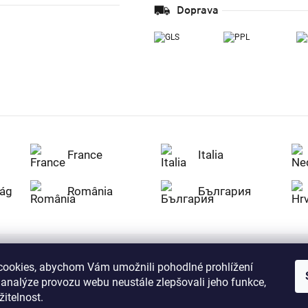
Doprava
France
Italia
ág
România
България
ookies, abychom Vám umožnili pohodlné prohlížení
Nakupujte na Z
 analýze provozu webu neustále zlepšovali jeho funkce,
citlivá data v
serverem se př
itelnost.