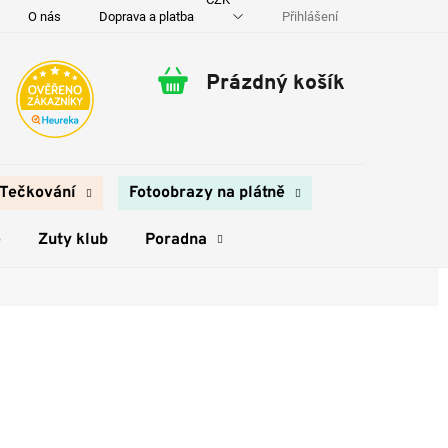
Přihlášení
O nás
Doprava a platba
Kontakty
Prázdný košík
Nákupní
košík
Tečkování
Fotoobrazy na plátně
e
Zuty klub
Poradna