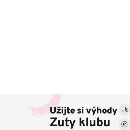
Z
á
Užijte si výhody
p
a
Zuty klubu
t
í