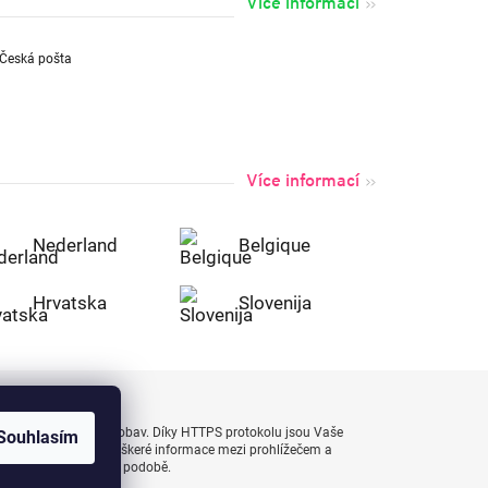
Více informací
Více informací
Nederland
Belgique
Hrvatska
Slovenija
uty bezpečně a bez obav. Díky HTTPS protokolu jsou Vaše
Souhlasím
 naprostém bezpečí, veškeré informace mezi prohlížečem a
enášejí v zašifrované podobě.