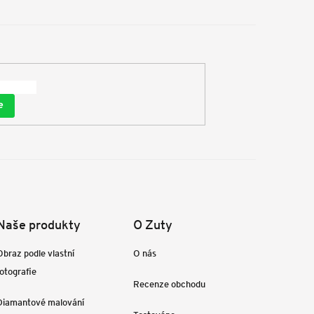
e
Naše produkty
O Zuty
Obraz podle vlastní
O nás
fotografie
Recenze obchodu
Diamantové malování