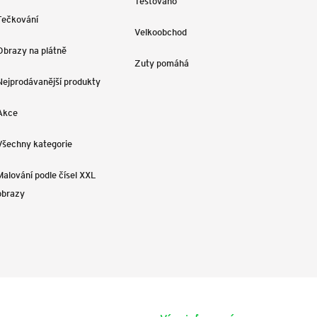
Testováno
Tečkování
Velkoobchod
Obrazy na plátně
Zuty pomáhá
Nejprodávanější produkty
Akce
Všechny kategorie
Malování podle čísel XXL
obrazy