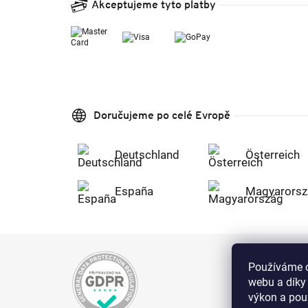
Akceptujeme tyto platby
Doručujeme po celé Evropě
Deutschland
Österreich
España
Magyarorsz
Používáme c
webu a díky
výkon a použ