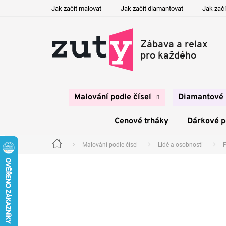
Přejít
Jak začít malovat
Jak začít diamantovat
Jak začí
na
obsah
Malování podle čísel
Diamantové 
Cenové trháky
Dárkové 
Malování podle čísel
Lidé a osobnosti
F
Domů