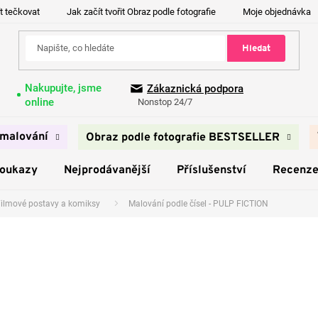
t tečkovat
Jak začít tvořit Obraz podle fotografie
Moje objednávka
Hledat
Nakupujte, jsme
Zákaznická podpora
online
Nonstop 24/7
malování
Obraz podle fotografie BESTSELLER
poukazy
Nejprodávanější
Příslušenství
Recenz
ilmové postavy a komiksy
Malování podle čísel - PULP FICTION