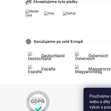
Akceptujeme tyto platby
Doručujeme po celé Evropě
Deutschland
Österreich
España
Magyarorsz
Používáme c
webu a díky
výkon a použ