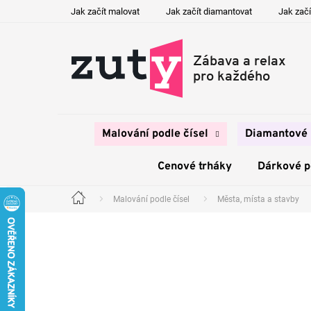
Přejít
Jak začít malovat
Jak začít diamantovat
Jak začí
na
obsah
Malování podle čísel
Diamantové 
Cenové trháky
Dárkové 
Malování podle čísel
Města, místa a stavby
Domů