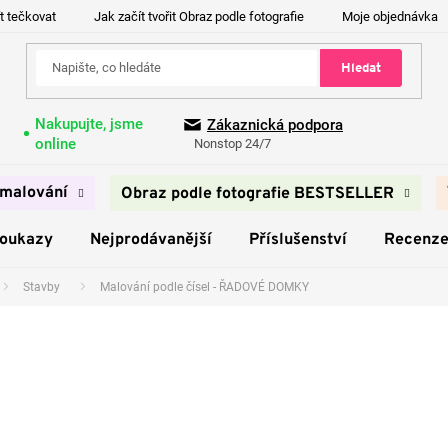
t tečkovat
Jak začít tvořit Obraz podle fotografie
Moje objednávka
Hledat
Nakupujte, jsme
Zákaznická podpora
online
Nonstop 24/7
malování
Obraz podle fotografie BESTSELLER
poukazy
Nejprodávanější
Příslušenství
Recenz
Stavby
Malování podle čísel - ŘADOVÉ DOMKY