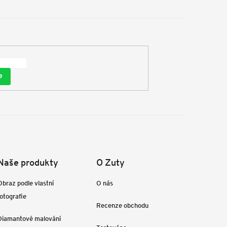
e
Naše produkty
O Zuty
Obraz podle vlastní
O nás
fotografie
Recenze obchodu
Diamantové malování