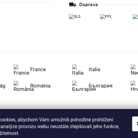
Doprava
France
Italia
ág
România
България
ookies, abychom Vám umožnili pohodlné prohlížení
Nakupujte na Z
 analýze provozu webu neustále zlepšovali jeho funkce,
citlivá data v
serverem se př
itelnost.