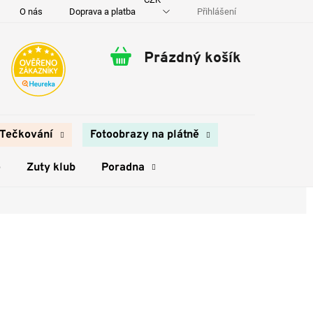
Přihlášení
O nás
Doprava a platba
Kontakty
Prázdný košík
Nákupní
košík
Tečkování
Fotoobrazy na plátně
e
Zuty klub
Poradna