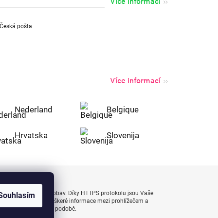
Více informací
Více informací
Nederland
Belgique
Hrvatska
Slovenija
uty bezpečně a bez obav. Díky HTTPS protokolu jsou Vaše
Souhlasím
 naprostém bezpečí, veškeré informace mezi prohlížečem a
enášejí v zašifrované podobě.