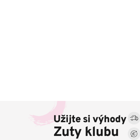
Z
á
Užijte si výhody
p
a
Zuty klubu
t
í