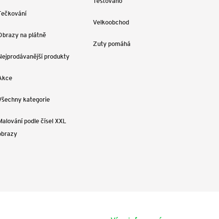
Testováno
Tečkování
Velkoobchod
Obrazy na plátně
Zuty pomáhá
Nejprodávanější produkty
Akce
Všechny kategorie
Malování podle čísel XXL
obrazy