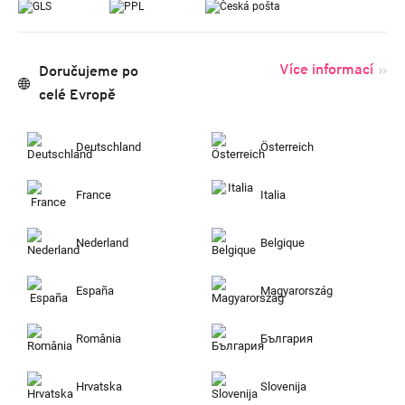
Více informací
Doručujeme po
celé Evropě
Deutschland
Österreich
France
Italia
Nederland
Belgique
España
Magyarország
România
България
Hrvatska
Slovenija