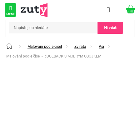
Přejít
na
obsah
Hledat
Malování podle čísel
Zvířata
Psi
Domů
Malování podle čísel - RIDGEBACK S MODRÝM OBOJKEM