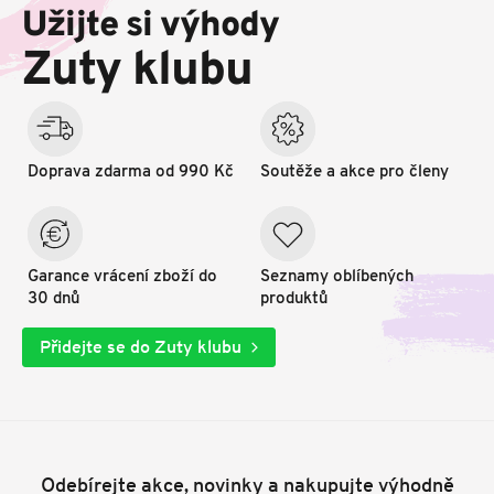
p
Užijte si výhody
a
t
Zuty klubu
í
Doprava zdarma od 990 Kč
Soutěže a akce pro členy
Garance vrácení zboží do
Seznamy oblíbených
30 dnů
produktů
Přidejte se do Zuty klubu
Odebírejte akce, novinky a nakupujte výhodně