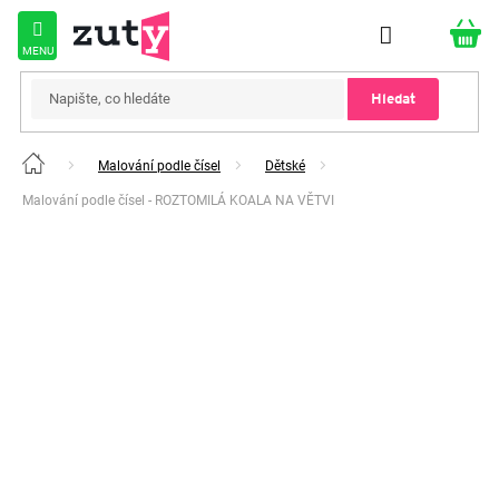
Přejít
na
obsah
Hledat
Malování podle čísel
Dětské
Domů
Malování podle čísel - ROZTOMILÁ KOALA NA VĚTVI