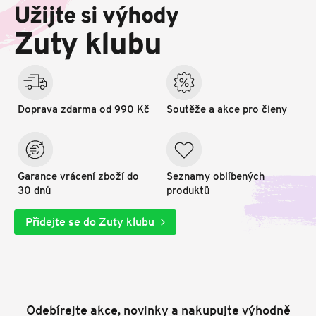
p
Užijte si výhody
a
t
Zuty klubu
í
Doprava zdarma od 990 Kč
Soutěže a akce pro členy
Garance vrácení zboží do
Seznamy oblíbených
30 dnů
produktů
Přidejte se do Zuty klubu
Odebírejte akce, novinky a nakupujte výhodně