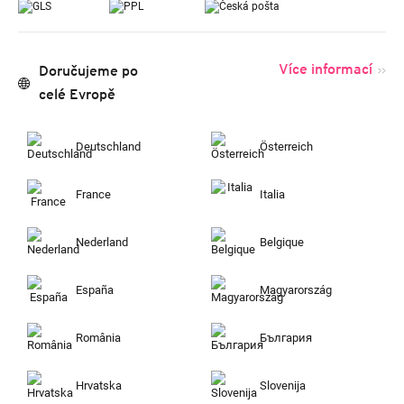
Více informací
Doručujeme po
celé Evropě
Deutschland
Österreich
France
Italia
Nederland
Belgique
España
Magyarország
România
България
Hrvatska
Slovenija