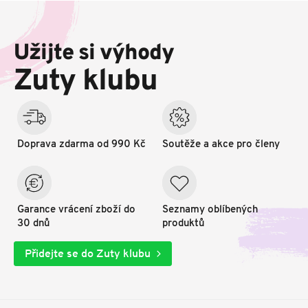
Z
á
p
Užijte si výhody
a
t
Zuty klubu
í
Doprava zdarma od 990 Kč
Soutěže a akce pro členy
Garance vrácení zboží do
Seznamy oblíbených
30 dnů
produktů
Přidejte se do Zuty klubu