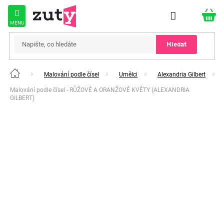
Přejít
na
obsah
Hledat
Malování podle čísel
Umělci
Alexandria Gilbert
Domů
Malování podle čísel - RŮŽOVÉ A ORANŽOVÉ KVĚTY (ALEXANDRIA
GILBERT)