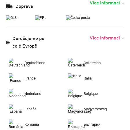
Více informací
Doprava
Více informací
Doručujeme po
celé Evropě
Deutschland
Österreich
France
Italia
Nederland
Belgique
España
Magyarország
România
България