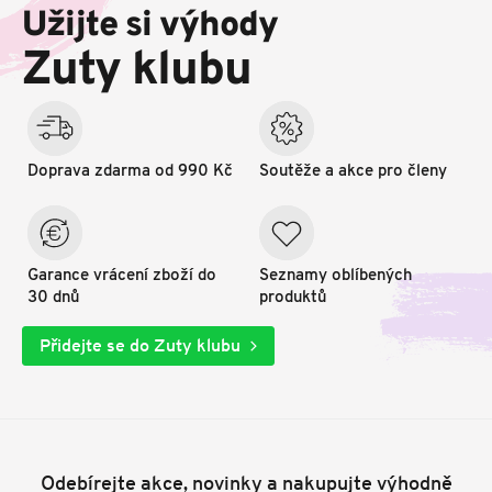
p
Užijte si výhody
a
t
Zuty klubu
í
Doprava zdarma od 990 Kč
Soutěže a akce pro členy
Garance vrácení zboží do
Seznamy oblíbených
30 dnů
produktů
Přidejte se do Zuty klubu
Odebírejte akce, novinky a nakupujte výhodně