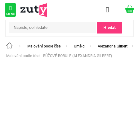
Přejít
na
obsah
Hledat
Malování podle čísel
Umělci
Alexandria Gilbert
Domů
Malování podle čísel - RŮŽOVÉ BOBULE (ALEXANDRIA GILBERT)