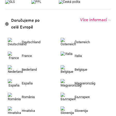
Více informací
Doručujeme po
celé Evropě
Deutschland
Österreich
France
Italia
Nederland
Belgique
España
Magyarország
România
България
Hrvatska
Slovenija