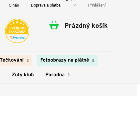
Přihlášení
O nás
Doprava a platba
Kontakty
Prázdný košík
Nákupní
košík
Tečkování
Fotoobrazy na plátně
e
Zuty klub
Poradna