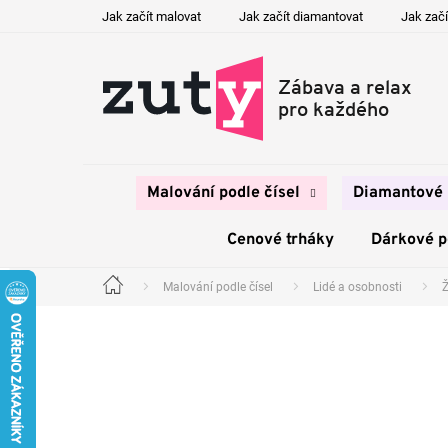
Přejít
Jak začít malovat
Jak začít diamantovat
Jak začí
na
obsah
Malování podle čísel
Diamantové 
Cenové trháky
Dárkové 
Malování podle čísel
Lidé a osobnosti
Domů