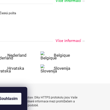
Více informací
Více informací
Nederland
Belgique
Hrvatska
Slovenija
uty bezpečně a bez obav. Díky HTTPS protokolu jsou Vaše
Souhlasím
 naprostém bezpečí, veškeré informace mezi prohlížečem a
enášejí v zašifrované podobě.