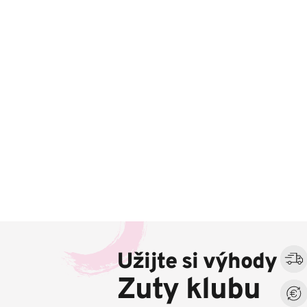
Z
á
Užijte si výhody
p
a
Zuty klubu
t
í