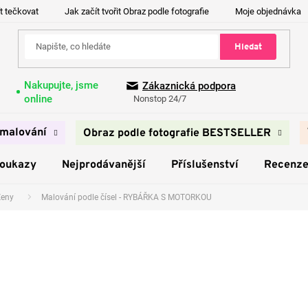
t tečkovat
Jak začít tvořit Obraz podle fotografie
Moje objednávka
Hledat
Nakupujte, jsme
Zákaznická podpora
online
Nonstop 24/7
malování
Obraz podle fotografie BESTSELLER
poukazy
Nejprodávanější
Příslušenství
Recenz
Ženy
Malování podle čísel - RYBÁŘKA S MOTORKOU