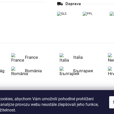
Doprava
France
Italia
ág
România
България
ookies, abychom Vám umožnili pohodlné prohlížení
Nakupujte na Z
 analýze provozu webu neustále zlepšovali jeho funkce,
citlivá data v
serverem se př
itelnost.