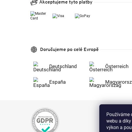
Akceptujeme tyto platby
Doručujeme po celé Evropě
Deutschland
Österreich
España
Magyarorsz
Používáme c
webu a díky
výkon a použ