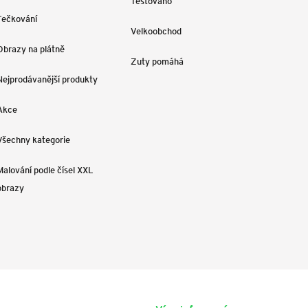
Testováno
Tečkování
Velkoobchod
Obrazy na plátně
Zuty pomáhá
Nejprodávanější produkty
Akce
Všechny kategorie
Malování podle čísel XXL
obrazy