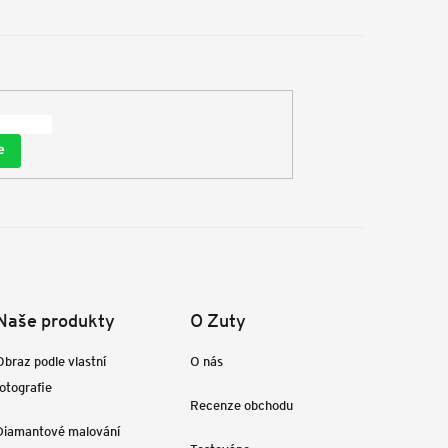
e
Naše produkty
O Zuty
Obraz podle vlastní
O nás
fotografie
Recenze obchodu
Diamantové malování