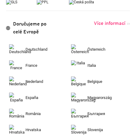
Více informací
Doručujeme po
celé Evropě
Deutschland
Österreich
France
Italia
Nederland
Belgique
España
Magyarország
România
България
Hrvatska
Slovenija