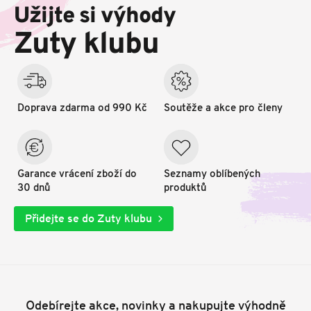
p
Užijte si výhody
a
t
Zuty klubu
í
Doprava zdarma od 990 Kč
Soutěže a akce pro členy
Garance vrácení zboží do
Seznamy oblíbených
30 dnů
produktů
Přidejte se do Zuty klubu
Odebírejte akce, novinky a nakupujte výhodně