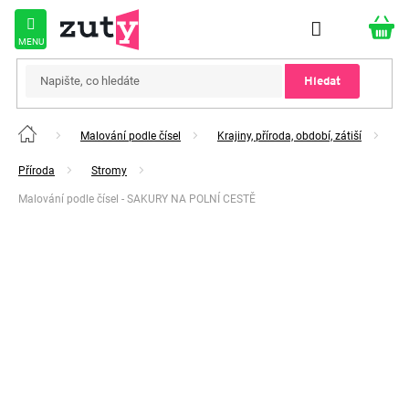
Přejít
na
obsah
Hledat
Malování podle čísel
Krajiny, příroda, období, zátiší
Domů
Příroda
Stromy
Malování podle čísel - SAKURY NA POLNÍ CESTĚ