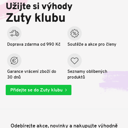
p
Užijte si výhody
a
t
Zuty klubu
í
Doprava zdarma od 990 Kč
Soutěže a akce pro členy
Garance vrácení zboží do
Seznamy oblíbených
30 dnů
produktů
Přidejte se do Zuty klubu
Odebírejte akce, novinky a nakupujte výhodně