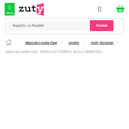
Přejít
na
obsah
Hledat
Malování podle čísel
Umělci
Holly Simental
Domů
Malování podle čísel - SÁŇKUJÍCÍ ZVÍŘATA (HOLLY SIMENTAL)