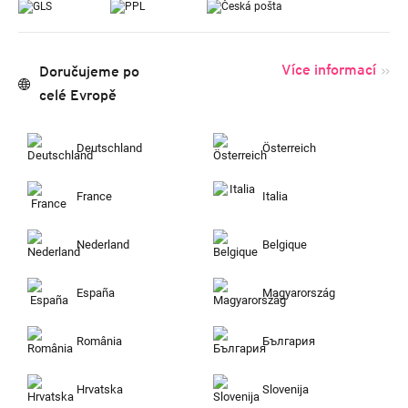
Více informací
Doručujeme po
celé Evropě
Deutschland
Österreich
France
Italia
Nederland
Belgique
España
Magyarország
România
България
Hrvatska
Slovenija