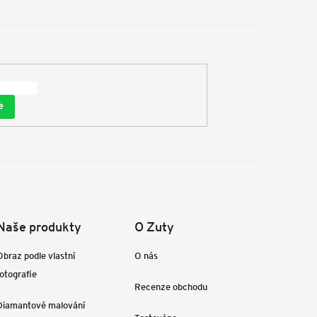
e
Naše produkty
O Zuty
Obraz podle vlastní
O nás
fotografie
Recenze obchodu
Diamantové malování