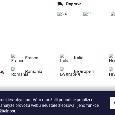
Doprava
France
Italia
ág
România
България
ookies, abychom Vám umožnili pohodlné prohlížení
Nakupujte na Z
 analýze provozu webu neustále zlepšovali jeho funkce,
citlivá data v
serverem se př
itelnost.