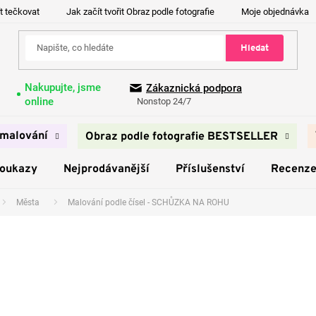
t tečkovat
Jak začít tvořit Obraz podle fotografie
Moje objednávka
Hledat
Nakupujte, jsme
Zákaznická podpora
online
Nonstop 24/7
malování
Obraz podle fotografie BESTSELLER
poukazy
Nejprodávanější
Příslušenství
Recenz
Města
Malování podle čísel - SCHŮZKA NA ROHU