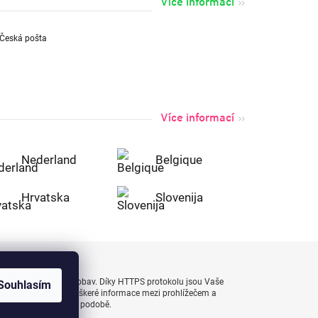
Více informací
Více informací
Nederland
Belgique
Hrvatska
Slovenija
uty bezpečně a bez obav. Díky HTTPS protokolu jsou Vaše
Souhlasím
 naprostém bezpečí, veškeré informace mezi prohlížečem a
enášejí v zašifrované podobě.