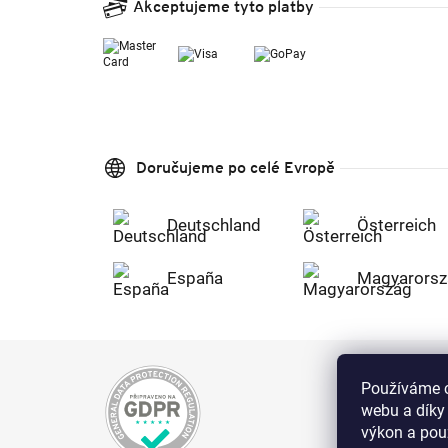
Akceptujeme tyto platby
Doručujeme po celé Evropě
Deutschland
Österreich
España
Magyarorsz
Používáme c
webu a díky
výkon a použ