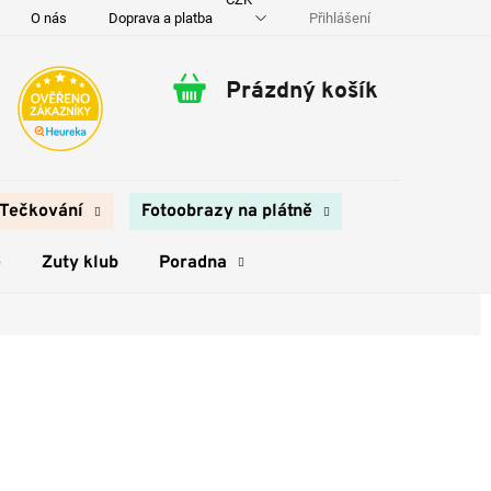
Přihlášení
O nás
Doprava a platba
Kontakty
Prázdný košík
Nákupní
košík
Tečkování
Fotoobrazy na plátně
e
Zuty klub
Poradna