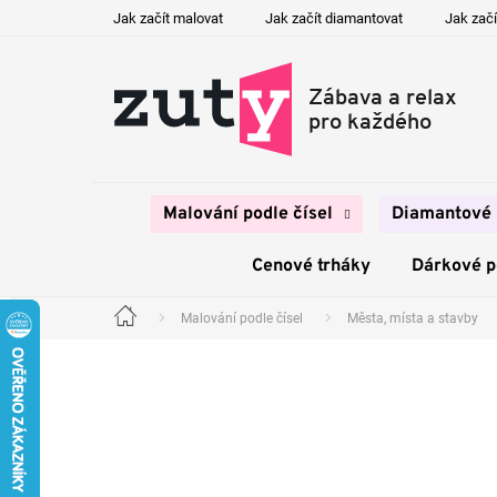
Přejít
Jak začít malovat
Jak začít diamantovat
Jak začí
na
obsah
Malování podle čísel
Diamantové 
Cenové trháky
Dárkové 
Malování podle čísel
Města, místa a stavby
Domů