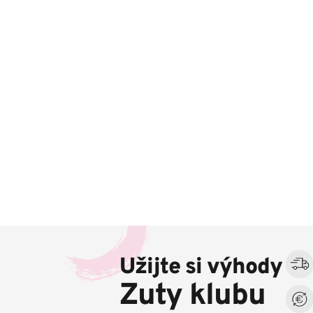
Z
á
Užijte si výhody
p
a
Zuty klubu
t
í