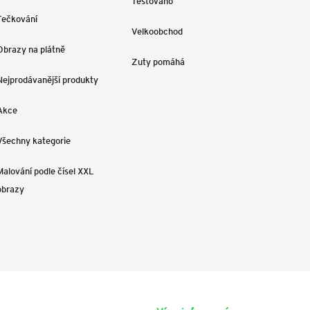
Testováno
Tečkování
Velkoobchod
Obrazy na plátně
Zuty pomáhá
Nejprodávanější produkty
Akce
Všechny kategorie
Malování podle čísel XXL
obrazy