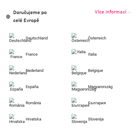
Více informací
Doručujeme po
celé Evropě
Deutschland
Österreich
France
Italia
Nederland
Belgique
España
Magyarország
România
България
Hrvatska
Slovenija