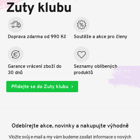
t
Zuty klubu
í
Doprava zdarma od 990 Kč
Soutěže a akce pro členy
Garance vrácení zboží do
Seznamy oblíbených
30 dnů
produktů
Přidejte se do Zuty klubu
Odebírejte akce, novinky a nakupujte výhodně
Vložte svůj e-mail a my vám budeme zasílat informace o nových