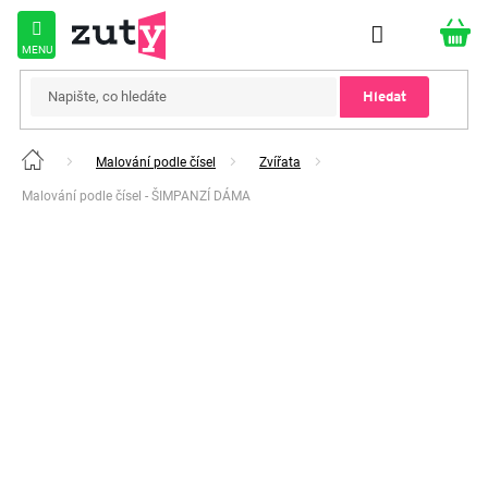
Přejít
na
obsah
Hledat
Malování podle čísel
Zvířata
Domů
Malování podle čísel - ŠIMPANZÍ DÁMA