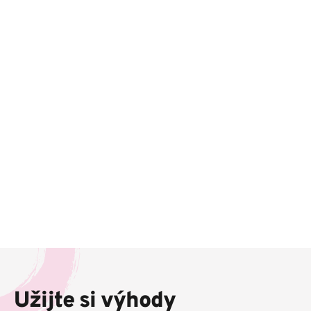
Z
á
p
Užijte si výhody
a