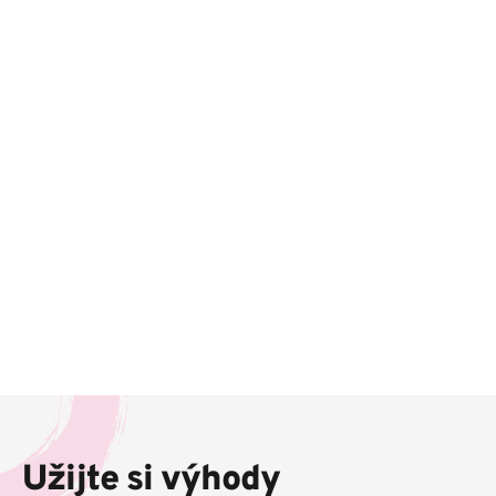
Z
á
p
Užijte si výhody
a