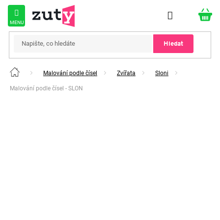
Přejít
na
obsah
Hledat
Malování podle čísel
Zvířata
Sloni
Domů
Malování podle čísel - SLON