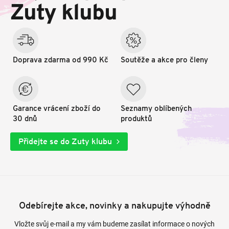
t
Zuty klubu
í
Doprava zdarma od 990 Kč
Soutěže a akce pro členy
Garance vrácení zboží do
Seznamy oblíbených
30 dnů
produktů
Přidejte se do Zuty klubu
Odebírejte akce, novinky a nakupujte výhodně
Vložte svůj e-mail a my vám budeme zasílat informace o nových