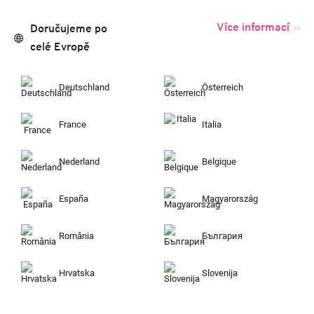
Více informací
Doručujeme po
celé Evropě
Deutschland
Österreich
France
Italia
Nederland
Belgique
España
Magyarország
România
България
Hrvatska
Slovenija