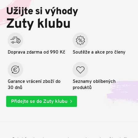
p
Užijte si výhody
a
t
Zuty klubu
í
Doprava zdarma od 990 Kč
Soutěže a akce pro členy
Garance vrácení zboží do
Seznamy oblíbených
30 dnů
produktů
Přidejte se do Zuty klubu