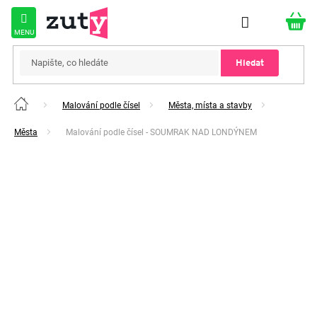
Přejít
na
obsah
Hledat
Malování podle čísel
Města, místa a stavby
Domů
Města
Malování podle čísel - SOUMRAK NAD LONDÝNEM