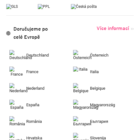
Více informací
Doručujeme po
celé Evropě
Deutschland
Österreich
France
Italia
Nederland
Belgique
España
Magyarország
România
България
Hrvatska
Slovenija