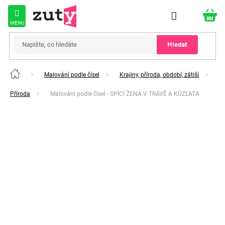
Přejít
na
obsah
Hledat
Malování podle čísel
Krajiny, příroda, období, zátiší
Domů
Příroda
Malování podle čísel - SPÍCÍ ŽENA V TRÁVĚ A KŮZLATA