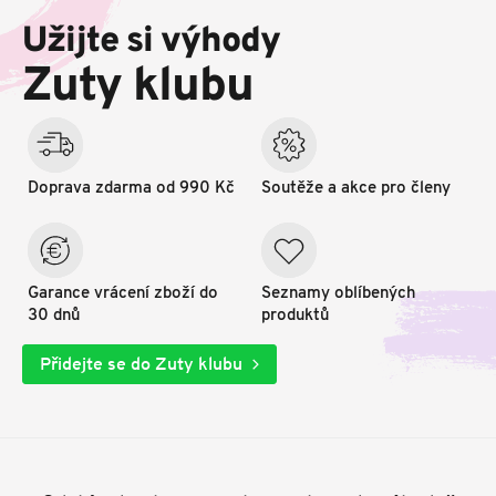
p
Užijte si výhody
a
t
Zuty klubu
í
Doprava zdarma od 990 Kč
Soutěže a akce pro členy
Garance vrácení zboží do
Seznamy oblíbených
30 dnů
produktů
Přidejte se do Zuty klubu