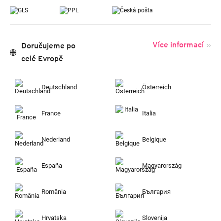
Více informací
Doručujeme po
celé Evropě
Deutschland
Österreich
France
Italia
Nederland
Belgique
España
Magyarország
România
България
Hrvatska
Slovenija