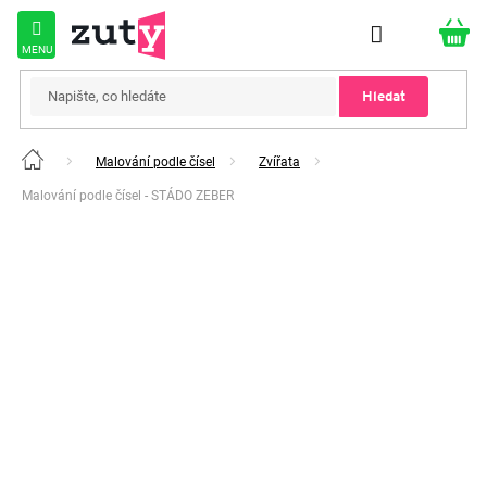
Přejít
na
obsah
Hledat
Malování podle čísel
Zvířata
Domů
Malování podle čísel - STÁDO ZEBER