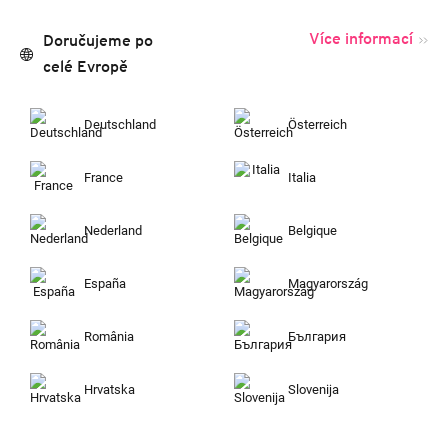
Více informací
Doručujeme po
celé Evropě
Deutschland
Österreich
France
Italia
Nederland
Belgique
España
Magyarország
România
България
Hrvatska
Slovenija