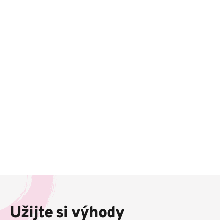
Z
á
p
Užijte si výhody
a