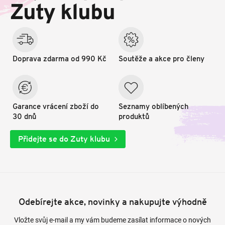
t
Zuty klubu
í
Doprava zdarma od 990 Kč
Soutěže a akce pro členy
Garance vrácení zboží do
Seznamy oblíbených
30 dnů
produktů
Přidejte se do Zuty klubu
Odebírejte akce, novinky a nakupujte výhodně
Vložte svůj e-mail a my vám budeme zasílat informace o nových