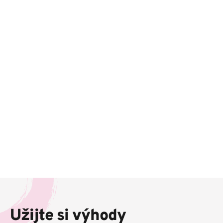
Z
á
p
Užijte si výhody
a