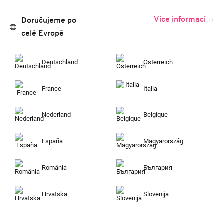
Více informací
Doručujeme po
celé Evropě
Deutschland
Österreich
France
Italia
Nederland
Belgique
España
Magyarország
România
България
Hrvatska
Slovenija