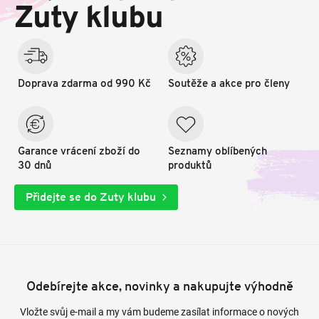
t
Zuty klubu
í
Doprava zdarma od 990 Kč
Soutěže a akce pro členy
Garance vrácení zboží do
Seznamy oblíbených
30 dnů
produktů
Přidejte se do Zuty klubu
Odebírejte akce, novinky a nakupujte výhodně
Vložte svůj e-mail a my vám budeme zasílat informace o nových