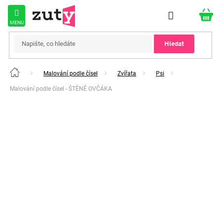
Přejít
na
obsah
Hledat
Malování podle čísel
Zvířata
Psi
Domů
Malování podle čísel - ŠTĚNĚ OVČÁKA