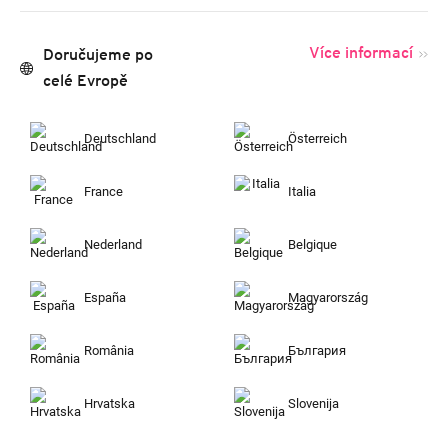
Více informací
Doručujeme po
celé Evropě
Deutschland
Österreich
France
Italia
Nederland
Belgique
España
Magyarország
România
България
Hrvatska
Slovenija