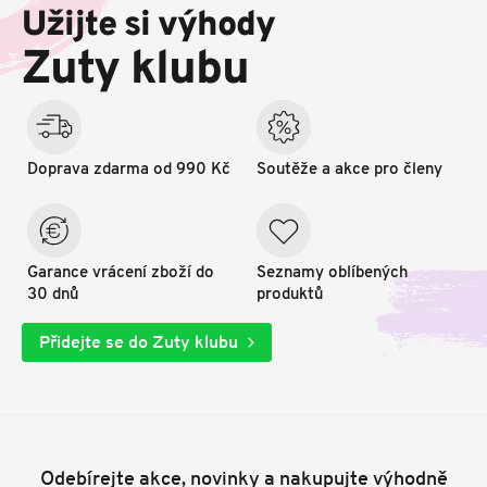
p
Užijte si výhody
a
t
Zuty klubu
í
Doprava zdarma od 990 Kč
Soutěže a akce pro členy
Garance vrácení zboží do
Seznamy oblíbených
30 dnů
produktů
Přidejte se do Zuty klubu
Odebírejte akce, novinky a nakupujte výhodně