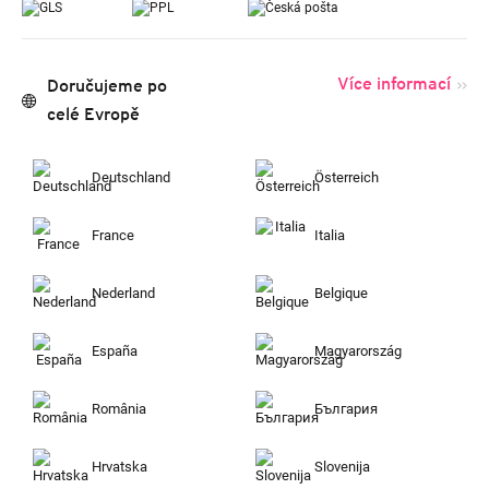
Více informací
Doručujeme po
celé Evropě
Deutschland
Österreich
France
Italia
Nederland
Belgique
España
Magyarország
România
България
Hrvatska
Slovenija