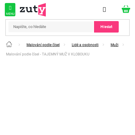
Přejít
na
obsah
Hledat
Malování podle čísel
Lidé a osobnosti
Muži
Domů
Malování podle čísel - TAJEMNÝ MUŽ V KLOBOUKU