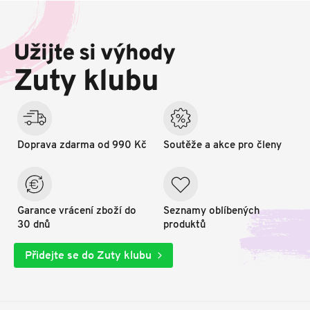
Z
á
p
Užijte si výhody
a
t
Zuty klubu
í
Doprava zdarma od 990 Kč
Soutěže a akce pro členy
Garance vrácení zboží do
Seznamy oblíbených
30 dnů
produktů
Přidejte se do Zuty klubu