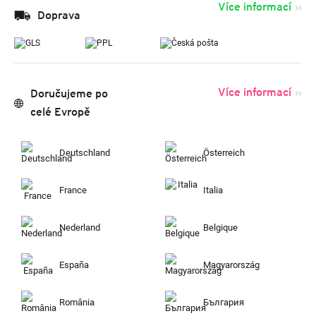
Více informací
Doprava
Více informací
Doručujeme po
celé Evropě
Deutschland
Österreich
France
Italia
Nederland
Belgique
España
Magyarország
România
България