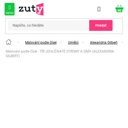
Přejít
na
obsah
Hledat
Malování podle čísel
Umělci
Alexandria Gilbert
Domů
Malování podle čísel - TŘI JEHLIČNATÉ STROMY A SNÍH (ALEXANDRIA
GILBERT)