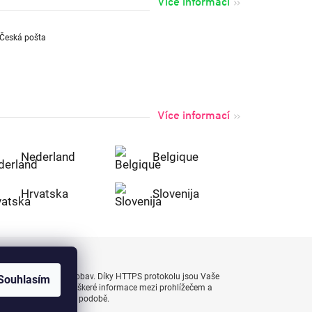
Více informací
Více informací
Nederland
Belgique
Hrvatska
Slovenija
uty bezpečně a bez obav. Díky HTTPS protokolu jsou Vaše
Souhlasím
 naprostém bezpečí, veškeré informace mezi prohlížečem a
enášejí v zašifrované podobě.