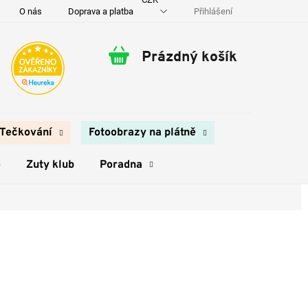
Přihlášení
O nás
Doprava a platba
Kontakty
Prázdný košík
Nákupní
košík
Tečkování
Fotoobrazy na plátně
e
Zuty klub
Poradna