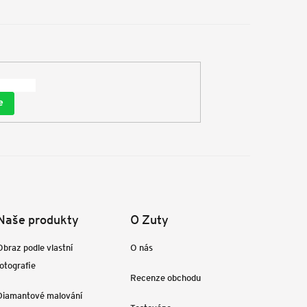
e
Naše produkty
O Zuty
Obraz podle vlastní
O nás
fotografie
Recenze obchodu
Diamantové malování