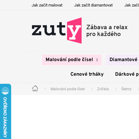
Přejít
Jak začít malovat
Jak začít diamantovat
Jak začí
na
obsah
Malování podle čísel
Diamantové 
Cenové trháky
Dárkové 
Malování podle čísel
Zvířata
Šelmy
Domů