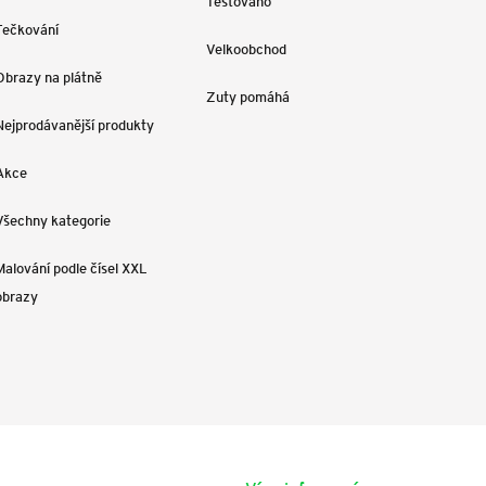
Testováno
Tečkování
Velkoobchod
Obrazy na plátně
Zuty pomáhá
Nejprodávanější produkty
Akce
Všechny kategorie
Malování podle čísel XXL
obrazy