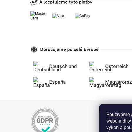
Akceptujeme tyto platby
Doručujeme po celé Evropě
Deutschland
Österreich
España
Magyarorsz
Používáme c
webu a díky
výkon a použ