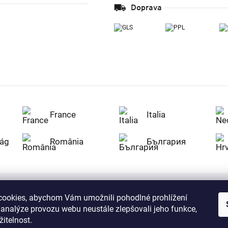
Doprava
France
Italia
ág
România
България
ookies, abychom Vám umožnili pohodlné prohlížení
Nakupujte na Z
 analýze provozu webu neustále zlepšovali jeho funkce,
citlivá data v
serverem se př
itelnost.