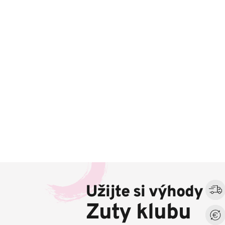
Z
á
Užijte si výhody
p
a
Zuty klubu
t
í