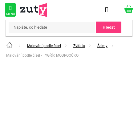
Přejít
na
obsah
Hledat
Malování podle čísel
Zvířata
Šelmy
Domů
Malování podle čísel - TYGŘÍK MODROOČKO