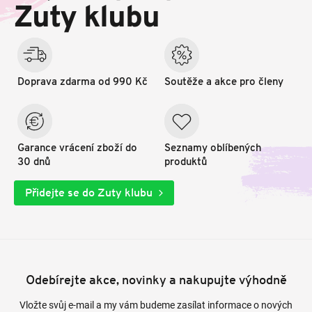
t
Zuty klubu
í
Doprava zdarma od 990 Kč
Soutěže a akce pro členy
Garance vrácení zboží do
Seznamy oblíbených
30 dnů
produktů
Přidejte se do Zuty klubu
Odebírejte akce, novinky a nakupujte výhodně
Vložte svůj e-mail a my vám budeme zasílat informace o nových