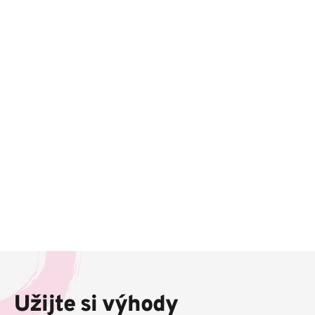
Z
á
p
Užijte si výhody
a