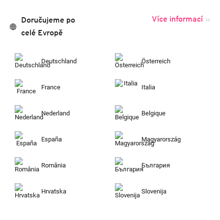
Více informací
Doručujeme po
celé Evropě
Deutschland
Österreich
France
Italia
Nederland
Belgique
España
Magyarország
România
България
Hrvatska
Slovenija