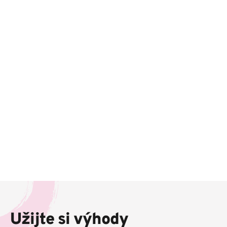
Z
á
p
Užijte si výhody
a