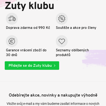
t
Zuty klubu
í
Doprava zdarma od 990 Kč
Soutěže a akce pro členy
Garance vrácení zboží do
Seznamy oblíbených
30 dnů
produktů
Přidejte se do Zuty klubu
Odebírejte akce, novinky a nakupujte výhodně
Vložte svůj e-mail a my vám budeme zasílat informace o nových