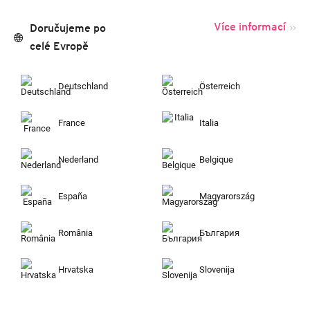
Více informací
Doručujeme po
celé Evropě
Deutschland
Österreich
France
Italia
Nederland
Belgique
España
Magyarország
România
България
Hrvatska
Slovenija