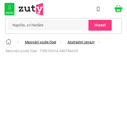
Přejít
na
obsah
Hledat
Malování podle čísel
Abstraktní obrazy
Domů
Malování podle čísel - TYRKYSOVÁ ABSTRAKCE